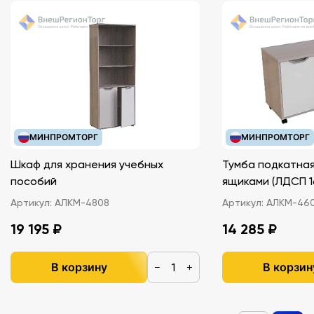
МИНПРОМТОРГ
МИНПРОМТОРГ
Шкаф для хранения учебных
Тумба подкатная
пособий
ящиками (ЛДС
Артикул:
АЛКМ-4808
Артикул:
АЛКМ-46
19 195 ₽
14 285 ₽
В корзину
В корзин
−
+