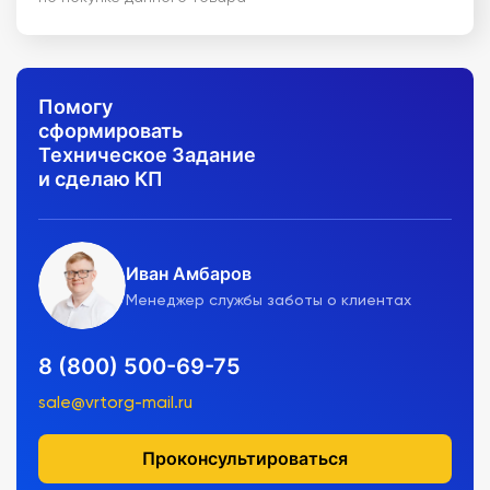
Помогу
сформировать
Техническое Задание
и сделаю КП
Иван Амбаров
Менеджер службы заботы о клиентах
8 (800) 500-69-75
sale@vrtorg-mail.ru
Проконсультироваться