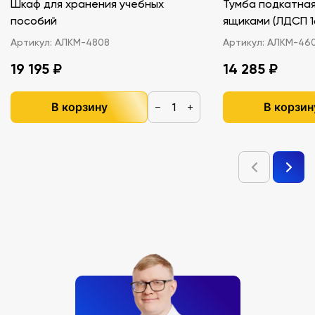
Шкаф для хранения учебных
Тумба подкатная
пособий
ящиками (ЛДС
Артикул:
АЛКМ-4808
Артикул:
АЛКМ-46
19 195 ₽
14 285 ₽
В корзину
В корзин
−
+