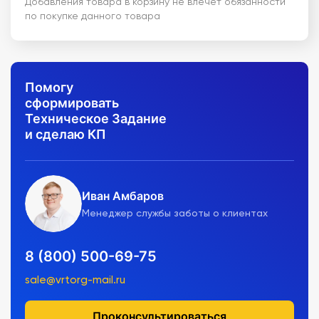
Добавления товара в корзину не влечет обязанности
по покупке данного товара
Помогу
сформировать
Техническое Задание
и сделаю КП
Иван Амбаров
Менеджер службы заботы о клиентах
8 (800) 500-69-75
sale@vrtorg-mail.ru
Проконсультироваться