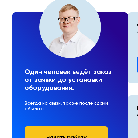
Один человек ведёт заказ
от заявки до установки
оборудования.
Всегда на связи, так же после сдачи
объекта.
Начать работу