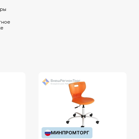
фры
тное
ке
МИНПРОМТОРГ