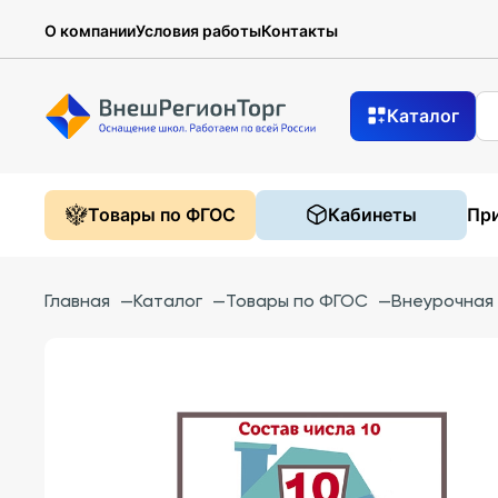
О компании
Условия работы
Контакты
Каталог
Товары по ФГОС
Кабинеты
При
Главная
—
Каталог
—
Товары по ФГОС
—
Внеурочная