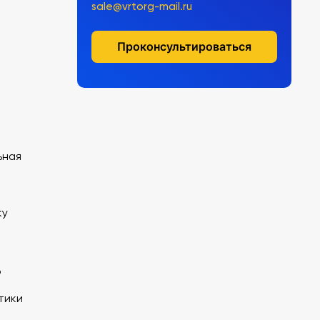
sale@vrtorg-mail.ru
Проконсультироваться
ьная
ку
о
тики