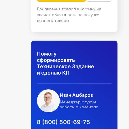
Добавления товара в корзину не
влечет обязанности по покупке
данного товара
Помогу
сформировать
Техническое Задание
и сделаю КП
Иван Амбаров
Менеджер службы
заботы о клиентах
8 (800) 500-69-75