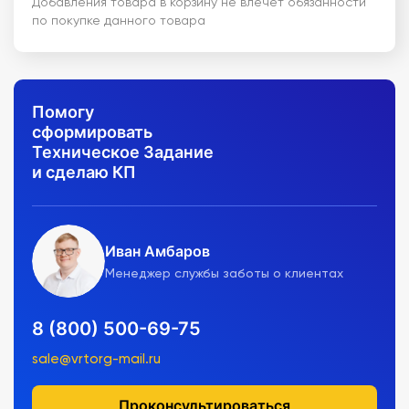
Добавления товара в корзину не влечет обязанности
по покупке данного товара
Помогу
сформировать
Техническое Задание
и сделаю КП
Иван Амбаров
Менеджер службы заботы о клиентах
8 (800) 500-69-75
sale@vrtorg-mail.ru
Проконсультироваться