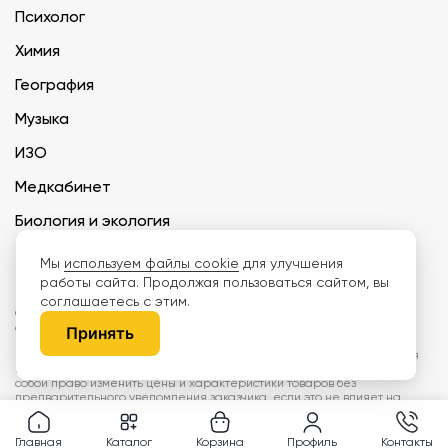
Психолог
Химия
География
Музыка
ИЗО
Медкабинет
Биология и экология
Технология
Мы
используем файлы cookie
для улучшения
работы сайта. Продолжая пользоваться сайтом, вы
соглашаетесь с этим.
ООО «Дети наше будущее» ИНН 6671165273 ОГРН 1216600030250 КПП
667101001 БИК 046577674
Принять
Информация на сайте не является публичной офертой. Изображения
могут отличаться от поставляемых товаров. Поставщик оставляет за
собой право изменить цены и характеристики товаров без
предварительного уведомления заказчика, если это не влияет на
качество поставляемой продукции. Мы используем cookie, чтобы делать
сайт лучше. Пользуясь сайтом, вы соглашаетесь с
правилами
обработки персональных данных и политикой конфиденциальности.
Главная
Каталог
Корзина
Профиль
Контакты