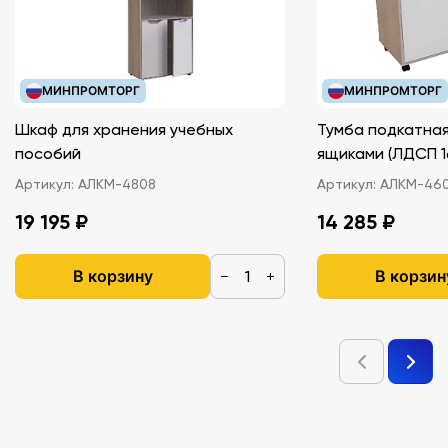
МИНПРОМТОРГ
МИНПРОМТОРГ
Шкаф для хранения учебных
Тумба подкатная
пособий
ящиками (ЛДС
Артикул:
АЛКМ-4808
Артикул:
АЛКМ-46
19 195 ₽
14 285 ₽
В корзину
В корзин
−
+