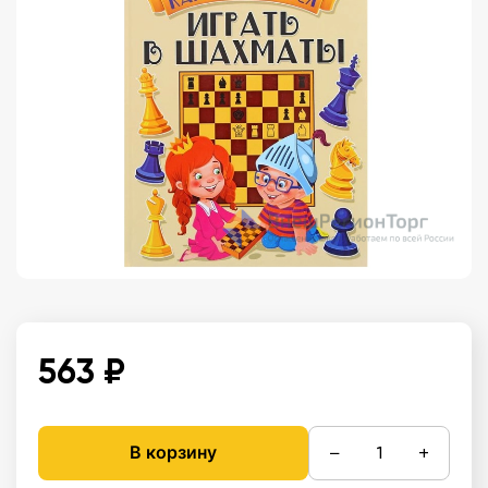
563 ₽
−
+
В корзину