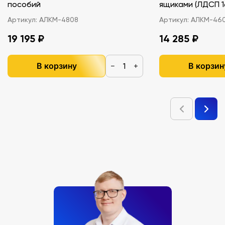
пособий
ящиками (ЛДС
Артикул:
АЛКМ-4808
Артикул:
АЛКМ-46
19 195 ₽
14 285 ₽
В корзину
В корзин
−
+