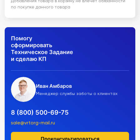
Добавления товара в корзину не влечет обязанности
по покупке данного товара
Помогу
сформировать
Техническое Задание
и сделаю КП
Иван Амбаров
Менеджер службы заботы о клиентах
8 (800) 500-69-75
sale@vrtorg-mail.ru
Проконсультироваться