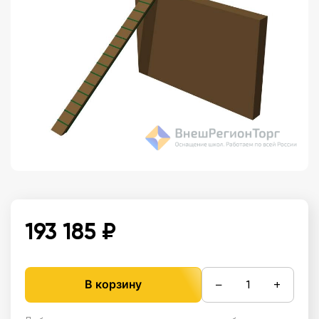
193 185 ₽
−
+
В корзину