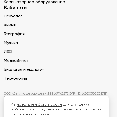
Компьютерное оборудование
Кабинеты
Психолог
Химия
География
Музыка
ИЗО
Медкабинет
Биология и экология
Технология
ООО «Дети наше будущее» ИНН 6671165273 ОГРН 1216600030250 КПП
667101001 БИК 046577674
Мы
используем файлы cookie
для улучшения
Информация на сайте не является публичной офертой. Изображения
могут отличаться от поставляемых товаров. Поставщик оставляет за
работы сайта. Продолжая пользоваться сайтом, вы
собой право изменить цены и характеристики товаров без
соглашаетесь с этим.
предварительного уведомления заказчика, если это не влияет на