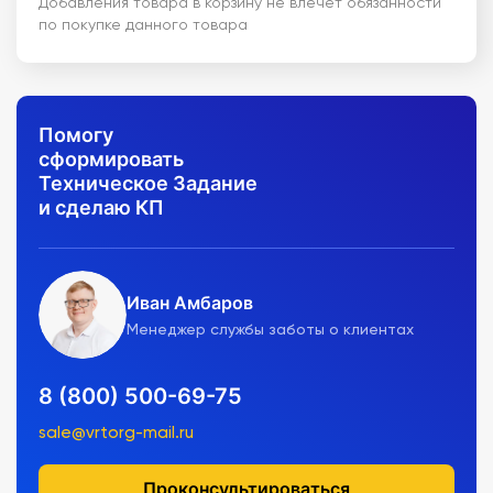
Добавления товара в корзину не влечет обязанности
по покупке данного товара
Помогу
сформировать
Техническое Задание
и сделаю КП
Иван Амбаров
Менеджер службы заботы о клиентах
8 (800) 500-69-75
sale@vrtorg-mail.ru
Проконсультироваться