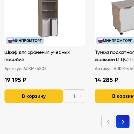
МИНПРОМТОРГ
МИНПРОМТОРГ
Шкаф для хранения учебных
Тумба подкатная
пособий
ящиками (ЛДС
Артикул:
АЛКМ-4808
Артикул:
АЛКМ-46
19 195 ₽
14 285 ₽
В корзину
В корзин
−
+