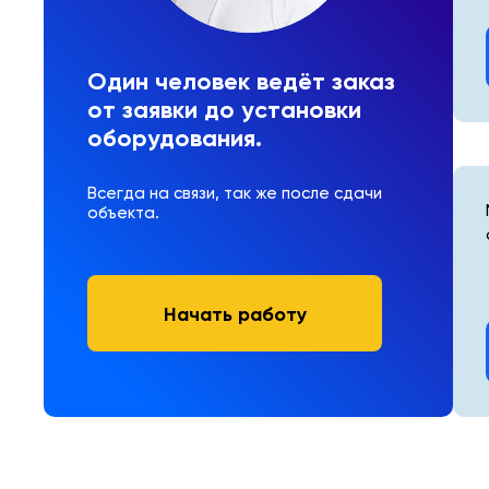
Один человек ведёт заказ
от заявки до установки
оборудования.
Всегда на связи, так же после сдачи
объекта.
Начать работу