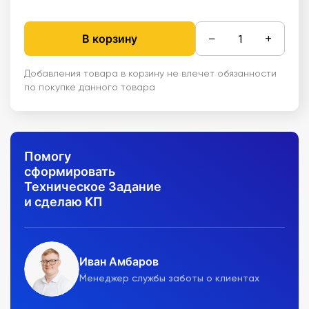
−
+
В корзину
Добавления товара в корзину не влечет обязанности
по покупке данного товара
Помогу
сформировать
Техническое Задание
и сделаю КП
Иван Амбаров
Менеджер службы заботы о клиентах