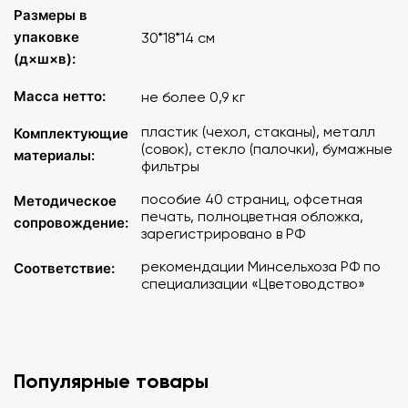
Размеры в
чемоданчик, удобный для работы в полевых условиях.
упаковке
30*18*14 см
Учебное пособие, входящее в комплект, является
(д×ш×в):
официальным печатным изданием, зарегистрированным
Масса нетто:
не более 0,9 кг
в Российской книжной палате, и имеет обязательные
элементы выходных сведений: УДК, ББК, ISBN. В учебном
пластик (чехол, стаканы), металл
Комплектующие
пособии содержатся методические рекомендации по
(совок), стекло (палочки), бумажные
материалы:
описанию почвенного покрова, отбору почвы,
фильтры
измерению температуры и приготовлению водной
почвенной вытяжки.
пособие 40 страниц, офсетная
Методическое
печать, полноцветная обложка,
сопровождение:
зарегистрировано в РФ
рекомендации Минсельхоза РФ по
Соответствие:
специализации «Цветоводство»
Популярные товары