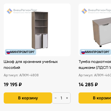
МИНПРОМТОРГ
МИНПРОМТОРГ
Шкаф для хранения учебных
Тумба подкатная
пособий
ящиками (ЛДС
Артикул:
АЛКМ-4808
Артикул:
АЛКМ-46
19 195 ₽
14 285 ₽
В корзину
В корзин
−
+