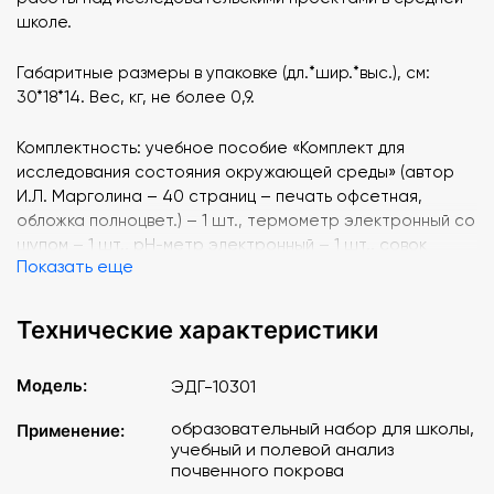
школе.
Габаритные размеры в упаковке (дл.*шир.*выс.), см:
30*18*14. Вес, кг, не более 0,9.
Комплектность: учебное пособие «Комплект для
исследования состояния окружающей среды» (автор
И.Л. Марголина – 40 страниц – печать офсетная,
обложка полноцвет.) – 1 шт., термометр электронный со
щупом – 1 шт., рН-метр электронный – 1 шт., совок
Показать еще
металлический – 1 шт., пакеты-зип 150*200 мм – 10 шт.,
лента сантиметровая – 1 шт., стаканы мерные 50 мл – 2
шт., стакан мерный 250 мл – 1 шт., палочки стеклянные –
Технические характеристики
2 шт., воронка – 1 шт., фильтры обеззоленные "Синяя
лента" 12,5 см – 1 уп., маркер перманентный – 1 шт.,
Модель:
ЭДГ-10301
руководство по эксплуатации – 1 шт., пластиковый
чемоданчик – 1 шт.
образовательный набор для школы,
Применение:
учебный и полевой анализ
Изделие является модулем "Комплекта для исследования
почвенного покрова
состояния окружающей среды". Укомплектовано в