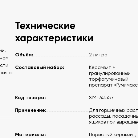
Технические
характеристики
и
ии.
Объём:
2 литра
ьном
ости
Составовый набор:
Керамзит +
ния от
гранулированный
торфогуминовый
препарат «Гумимакс
Код товара:
SIM-741557
Применение:
Для горшечных раст
рассады, посадочн
ящиков при выращив
Материалы:
Пористый керамзит,