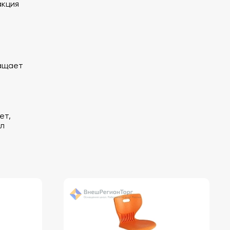
акция
ащает
ет,
 л