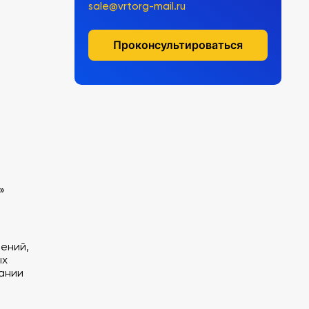
sale@vrtorg-mail.ru
Проконсультироваться
»
ений,
ых
ании