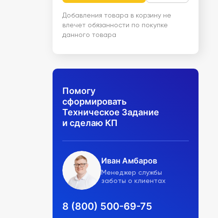
Добавления товара в корзину не
влечет обязанности по покупке
данного товара
Помогу
сформировать
Техническое Задание
и сделаю КП
Иван Амбаров
Менеджер службы
заботы о клиентах
8 (800) 500-69-75