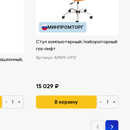
МИНПРОМТОРГ
Стул компьютерный/лабораторный
газ-лифт
Артикул:
АЛКМ-4912
ационный,
15 029 ₽
В корзину
−
+
−
+