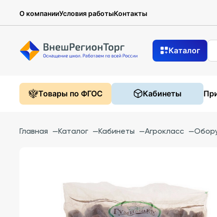
О компании
Условия работы
Контакты
Каталог
Товары по ФГОС
Кабинеты
При
Главная
—
Каталог
—
Кабинеты
—
Агрокласс
—
Обору