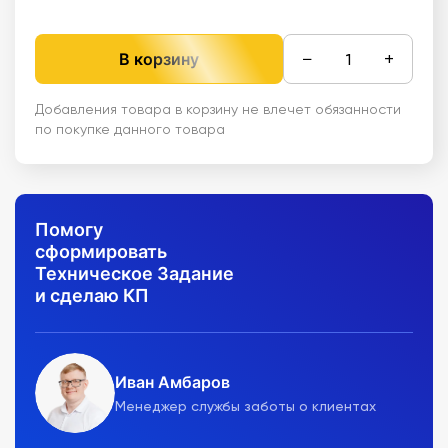
−
+
В корзину
Добавления товара в корзину не влечет обязанности
по покупке данного товара
Помогу
сформировать
Техническое Задание
и сделаю КП
Иван Амбаров
Менеджер службы заботы о клиентах