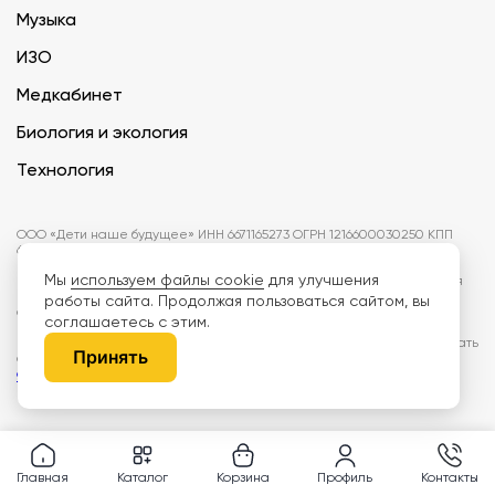
Музыка
ИЗО
Медкабинет
Биология и экология
Технология
ООО «Дети наше будущее» ИНН 6671165273 ОГРН 1216600030250 КПП
667101001 БИК 046577674
Мы
используем файлы cookie
для улучшения
Информация на сайте не является публичной офертой. Изображения
могут отличаться от поставляемых товаров. Поставщик оставляет за
работы сайта. Продолжая пользоваться сайтом, вы
собой право изменить цены и характеристики товаров без
соглашаетесь с этим.
предварительного уведомления заказчика, если это не влияет на
качество поставляемой продукции. Мы используем cookie, чтобы делать
Принять
сайт лучше. Пользуясь сайтом, вы соглашаетесь с
правилами
обработки персональных данных и политикой конфиденциальности.
Главная
Каталог
Корзина
Профиль
Контакты