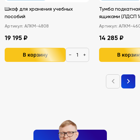
Шкаф для хранения учебных
Тумба подкатная
пособий
ящиками (ЛДС
Артикул:
АЛКМ-4808
Артикул:
АЛКМ-46
19 195 ₽
14 285 ₽
В корзину
В корзин
−
+