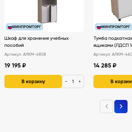
МИНПРОМТОРГ
МИНПРОМТОРГ
Шкаф для хранения учебных
Тумба подкатная
пособий
ящиками (ЛДС
Артикул:
АЛКМ-4808
Артикул:
АЛКМ-46
19 195 ₽
14 285 ₽
В корзину
В корзин
−
+