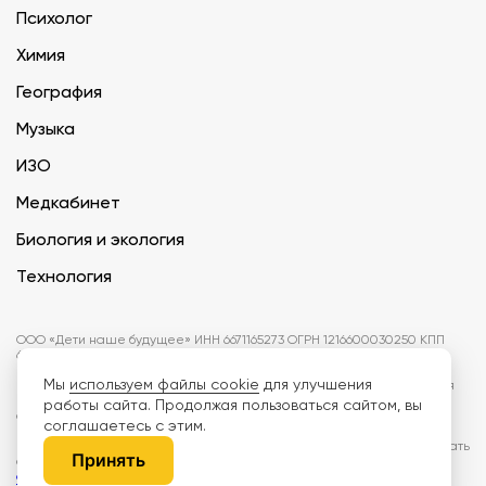
Психолог
Химия
География
Музыка
ИЗО
Медкабинет
Биология и экология
Технология
ООО «Дети наше будущее» ИНН 6671165273 ОГРН 1216600030250 КПП
667101001 БИК 046577674
Мы
используем файлы cookie
для улучшения
Информация на сайте не является публичной офертой. Изображения
могут отличаться от поставляемых товаров. Поставщик оставляет за
работы сайта. Продолжая пользоваться сайтом, вы
собой право изменить цены и характеристики товаров без
соглашаетесь с этим.
предварительного уведомления заказчика, если это не влияет на
качество поставляемой продукции. Мы используем cookie, чтобы делать
Принять
сайт лучше. Пользуясь сайтом, вы соглашаетесь с
правилами
обработки персональных данных и политикой конфиденциальности.