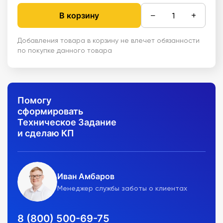
−
+
В корзину
Добавления товара в корзину не влечет обязанности
по покупке данного товара
Помогу
сформировать
Техническое Задание
и сделаю КП
Иван Амбаров
Менеджер службы заботы о клиентах
8 (800) 500-69-75