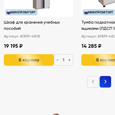
МИНПРОМТОРГ
МИНПРОМТОРГ
Шкаф для хранения учебных
Тумба подкатная
пособий
ящиками (ЛДС
Артикул:
АЛКМ-4808
Артикул:
АЛКМ-46
19 195 ₽
14 285 ₽
В корзину
В корзин
−
+