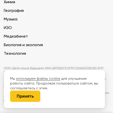
Химия
География
Музыка
ИЗО
Медкабинет
Биология и экология
Технология
ООО «Дети наше будущее» ИНН 6671165273 ОГРН 1216600030250 КПП
667101001 БИК 046577674
Мы
используем файлы cookie
для улучшения
Информация на сайте не является публичной офертой. Изображения
могут отличаться от поставляемых товаров. Поставщик оставляет за
работы сайта. Продолжая пользоваться сайтом, вы
собой право изменить цены и характеристики товаров без
соглашаетесь с этим.
предварительного уведомления заказчика, если это не влияет на
качество поставляемой продукции. Мы используем cookie, чтобы делать
Принять
сайт лучше. Пользуясь сайтом, вы соглашаетесь с
правилами
обработки персональных данных и политикой конфиденциальности.