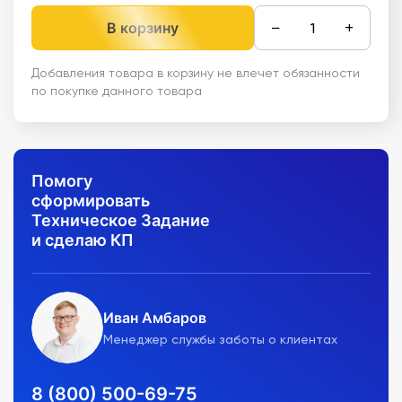
−
+
В корзину
Добавления товара в корзину не влечет обязанности
по покупке данного товара
Помогу
сформировать
Техническое Задание
и сделаю КП
Иван Амбаров
Менеджер службы заботы о клиентах
8 (800) 500-69-75