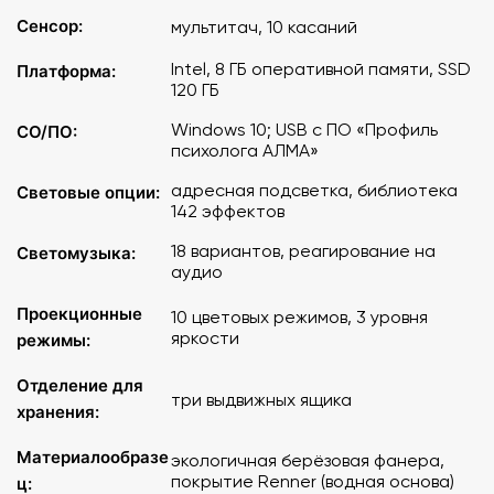
4 шт.)
Сенсор:
мультитач, 10 касаний
Комплект ручных балансиров для детей «Балу»
(фиолетовый, 4 шт.)
Intel, 8 ГБ оперативной памяти, SSD
Платформа:
Комплект ручных балансиров для детей «Балу» (голубой,
120 ГБ
4 шт.)
Шумовой набор «Шумотрон» для работы Психолога-
Windows 10; USB с ПО «Профиль
СО/ПО:
психолога АЛМА»
дефектолога
Конструктор Макки 60
адресная подсветка, библиотека
Световые опции:
142 эффектов
С фронтальной стороны «Иллюминар» представляет
светящийся подиум
18 вариантов, реагирование на
Светомузыка:
собой
с установленной на него
аудио
световой колонной, верх подиума также
подсвечивается. Все три зоны света управляются
Проекционные
10 цветовых режимов, 3 уровня
отдельно – с мобильного приложения в телефоне. В
яркости
режимы:
библиотеке есть 142 динамических эффекта: можно
переключать цвета, выбирать различные спецэффекты
Отделение для
три выдвижных ящика
и продолжительность их действия. Предусмотрена
хранения:
функция сбора любимых эффектов: те, что вам больше
нравятся, будут выделены в отдельный плейлист.
Материалообразе
экологичная берёзовая фанера,
покрытие Renner (водная основа)
ц: