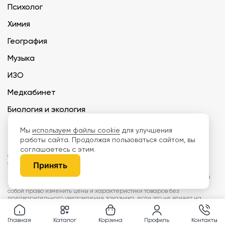
Психолог
Химия
География
Музыка
ИЗО
Медкабинет
Биология и экология
Технология
Мы
используем файлы cookie
для улучшения
работы сайта. Продолжая пользоваться сайтом, вы
соглашаетесь с этим.
ООО «Дети наше будущее» ИНН 6671165273 ОГРН 1216600030250 КПП
667101001 БИК 046577674
Принять
Информация на сайте не является публичной офертой. Изображения
могут отличаться от поставляемых товаров. Поставщик оставляет за
собой право изменить цены и характеристики товаров без
предварительного уведомления заказчика, если это не влияет на
качество поставляемой продукции. Мы используем cookie, чтобы делать
сайт лучше. Пользуясь сайтом, вы соглашаетесь с
правилами
обработки персональных данных и политикой конфиденциальности.
Главная
Каталог
Корзина
Профиль
Контакты