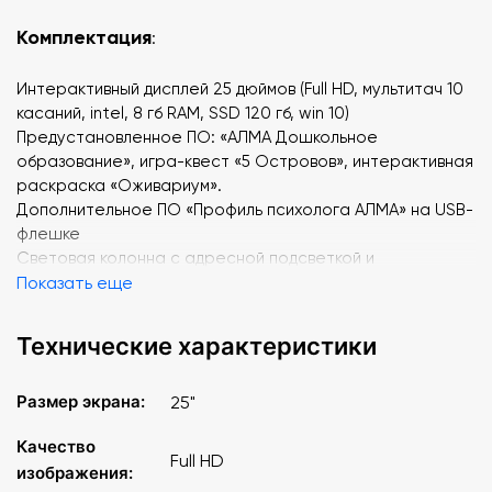
Комплектация
:
Интерактивный дисплей 25 дюймов (Full HD, мультитач 10
касаний, intel, 8 гб RAM, SSD 120 гб, win 10)
Предустановленное ПО: «АЛМА Дошкольное
образование», игра-квест «5 Островов», интерактивная
раскраска «Оживариум».
Дополнительное ПО «Профиль психолога АЛМА» на USB-
флешке
Световая колонна с адресной подсветкой и
светомузыкой
Показать еще
Световые элементы с адресной подсветкой 2 шт.
Фиброоптический душ
Технические характеристики
Проектор звездное небо с эффектом вращения
Беспроводная акустическая система
Размер экрана:
25"
Система хранения (3 выдвижных ящика)
Комплект ручных балансиров для детей «Балу» (желтый,
Качество
4 шт.)
Full HD
изображения:
Комплект ручных балансиров для детей «Балу» (красный,