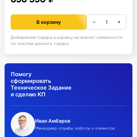
−
+
В корзину
Добавления товара в корзину не влечет обязанности
по покупке данного товара
Помогу
сформировать
Техническое Задание
и сделаю КП
Иван Амбаров
Менеджер службы заботы о клиентах