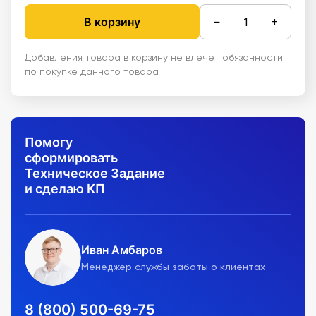
−
+
В корзину
Добавления товара в корзину не влечет обязанности
по покупке данного товара
Помогу
сформировать
Техническое Задание
и сделаю КП
Иван Амбаров
Менеджер службы заботы о клиентах
8 (800) 500-69-75