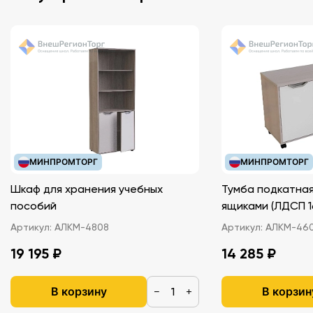
МИНПРОМТОРГ
МИНПРОМТОРГ
Шкаф для хранения учебных
Тумба подкатная
пособий
ящиками (ЛДС
Артикул:
АЛКМ-4808
Артикул:
АЛКМ-46
19 195 ₽
14 285 ₽
В корзину
В корзин
−
+