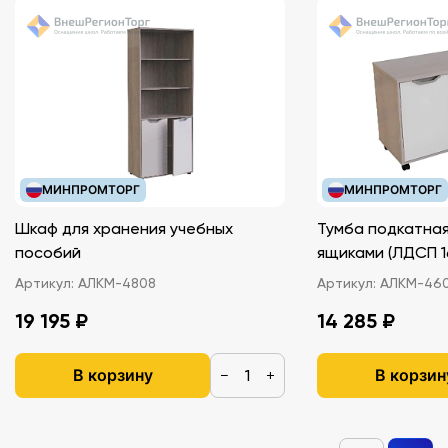
МИНПРОМТОРГ
МИНПРОМТОРГ
Шкаф для хранения учебных
Тумба подкатная
пособий
ящиками (ЛДС
Артикул:
АЛКМ-4808
Артикул:
АЛКМ-46
19 195 ₽
14 285 ₽
В корзину
В корзин
−
+