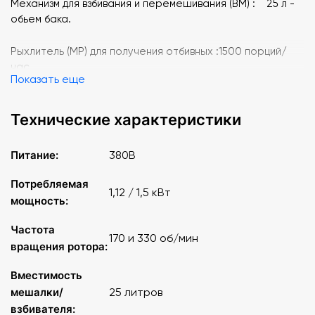
Механизм для взбивания и перемешивания (ВМ) : 25 л -
обьем бака.
Рыхлитель (МР) для получения отбивных :1500 порций/
час.
Показать еще
Механизм овощерезательно – протирочный (МО) для
нарезания сырых и вареных овощей, капусты и
Технические характеристики
протирания вареных овощей и фруктов : 200-350 кг/
час.
Питание:
380В
Просеиватель (МП-01) для посеивания муки : 230 кг/час.
Потребляемая
1,12 / 1,5 кВт
мощность:
Механизм для измельчения сухарей и специй (МИ): 15 кг/
час.
Частота
170 и 330 об/мин
вращения ротора:
Подставка П-01.
Вместимость
мешалки/
25 литров
взбивателя: