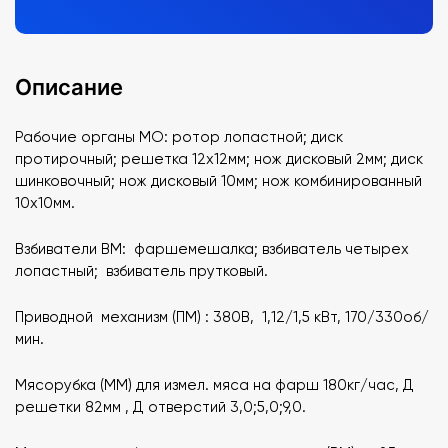
Описание
Рабочие органы МО: ротор лопастной; диск
протирочный; решетка 12х12мм; нож дисковый 2мм; диск
шинковочный; нож дисковый 10мм; нож комбинированный
10х10мм.
Взбиватели ВМ: фаршемешалка; взбиватель четырех
лопастный; взбиватель прутковый.
Приводной механизм (ПМ) : 380В, 1,12/1,5 кВт, 170/330об/
мин.
Мясорубка (ММ) для измел. мяса на фарш 180кг/час, Д
решетки 82мм , Д отверстий 3,0;5,0;9,0.