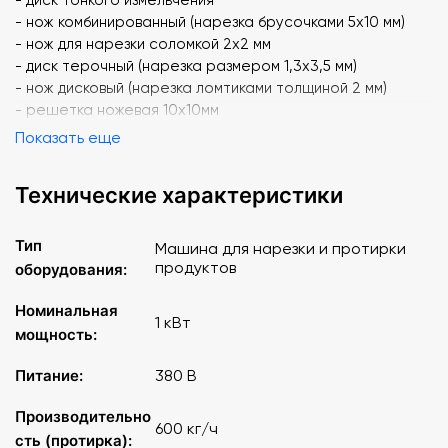
- нож комбинированный (нарезка брусочками 5х10 мм)
- нож для нарезки соломкой 2х2 мм
- диск терочный (нарезка размером 1,3х3,5 мм)
- нож дисковый (нарезка ломтиками толщиной 2 мм)
- решетка ножевая 10х10мм
- нож дисковый 10 мм
Показать еще
- диск протирочный d 4 мм
- диск протирочный d 1,5 мм
Технические характеристики
- прочистка
- лопатка
- 2 толкателя
Тип
Машина для нарезки и протирки
продуктов
оборудования:
Номинальная
1 кВт
мощность:
Питание:
380 В
Производительно
600 кг/ч
сть (протирка):