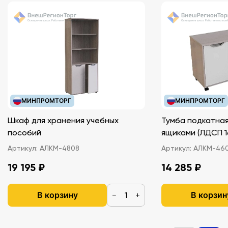
МИНПРОМТОРГ
МИНПРОМТОРГ
Шкаф для хранения учебных
Тумба подкатная
пособий
ящиками (ЛДС
Артикул:
АЛКМ-4808
Артикул:
АЛКМ-46
19 195 ₽
14 285 ₽
В корзину
В корзин
−
+