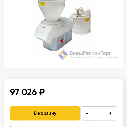
97 026 ₽
−
+
В корзину