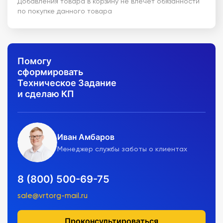
Добавления товара в корзину не влечет обязанности
по покупке данного товара
Помогу
сформировать
Техническое Задание
и сделаю КП
Иван Амбаров
Менеджер службы заботы о клиентах
8 (800) 500-69-75
sale@vrtorg-mail.ru
Проконсультироваться