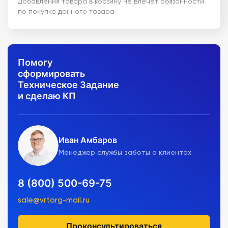
Добавления товара в корзину не влечет обязанности
по покупке данного товара
Помогу
сформировать
Техническое Задание
и сделаю КП
Иван Амбаров
Менеджер службы заботы о клиентах
8 (800) 500-69-75
sale@vrtorg-mail.ru
Проконсультироваться