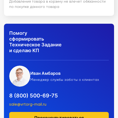
Добавления товара в корзину не влечет обязанности
по покупке данного товара
Помогу
сформировать
Техническое Задание
и сделаю КП
Иван Амбаров
Менеджер службы заботы о клиентах
8 (800) 500-69-75
sale@vrtorg-mail.ru
Проконсультироваться