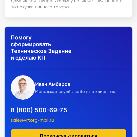
Добавления товара в корзину не влечет обязанности
по покупке данного товара
Помогу
сформировать
Техническое Задание
и сделаю КП
Иван Амбаров
Менеджер службы заботы о клиентах
8 (800) 500-69-75
sale@vrtorg-mail.ru
Проконсультироваться