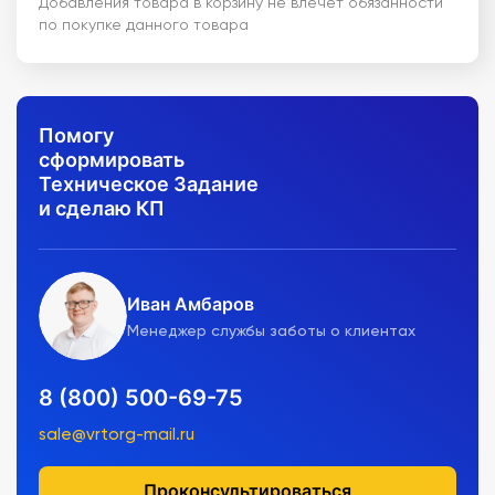
Добавления товара в корзину не влечет обязанности
по покупке данного товара
Помогу
сформировать
Техническое Задание
и сделаю КП
Иван Амбаров
Менеджер службы заботы о клиентах
8 (800) 500-69-75
sale@vrtorg-mail.ru
Проконсультироваться