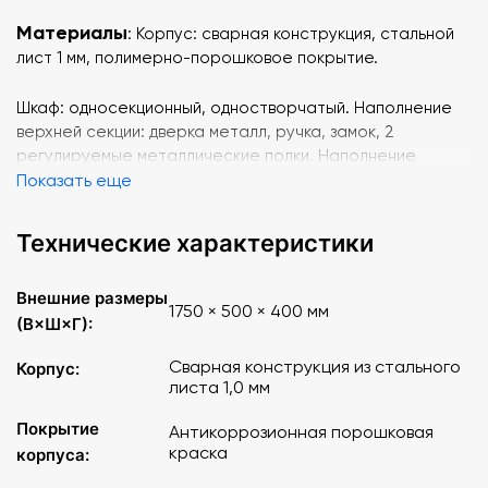
Материалы
: Корпус: сварная конструкция, стальной
лист 1 мм, полимерно-порошковое покрытие.
Шкаф: односекционный, одностворчатый. Наполнение
верхней секции: дверка металл, ручка, замок, 2
регулируемые металлические полки. Наполнение
нижней секции: дверка металл, ручка, замок, 1
Показать еще
стационарная металлическая полка. Опоры: винтовые,
регулировка до 20 мм. Максимальная равномерно-
Технические характеристики
распределенная нагрузка на металлическую полку: не
более 15 кг.
Внешние размеры
1750 × 500 × 400 мм
(В×Ш×Г):
Упаковка стандартная, стрейч пленка. Поставляется в
собранном виде.
Сварная конструкция из стального
Корпус:
листа 1,0 мм
Покрытие
Антикоррозионная порошковая
краска
корпуса: