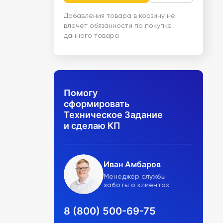
Добавления товара в корзину не
влечет обязанности по покупке
данного товара
Помогу
сформировать
Техническое Задание
и сделаю КП
Иван Амбаров
Менеджер службы
заботы о клиентах
8 (800) 500-69-75