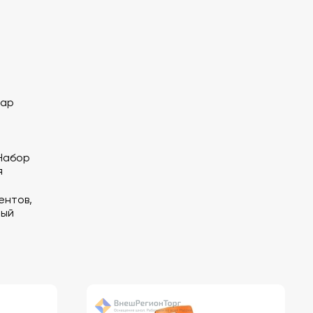
cap
Набор
я
ентов,
ный