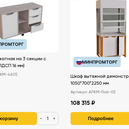
ПРОМТОРГ
катная на 3 секции с
МИНПРОМТОРГ
иками (ЛДСП 16 мм)
КМ-4605
Шкаф вытяжной демонстр
1050*700*2250 мм
Артикул:
АЛКМ-Лаб-05
108 315 ₽
 корзину
Подробнее
−
+