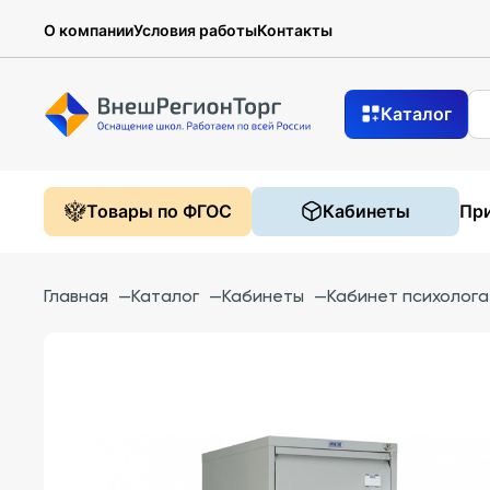
О компании
Условия работы
Контакты
Каталог
Товары по ФГОС
Кабинеты
При
Главная
—
Каталог
—
Кабинеты
—
Кабинет психолога