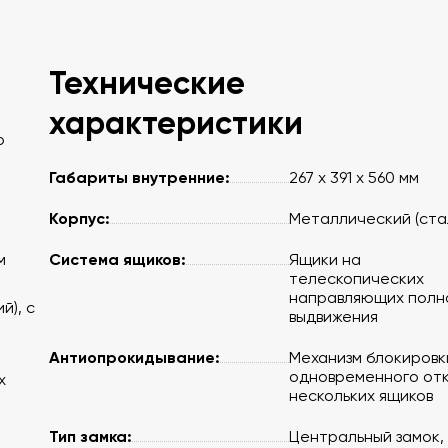
Технические
характеристики
о
Габариты внутренние:
267 x 391 x 560 мм
Корпус:
Металлический (ста
Система ящиков:
м
Ящики на
телескопических
направляющих полн
й), с
выдвижения
Антиопрокидывание:
Механизм блокировк
одновременного от
х
нескольких ящиков
Тип замка:
Центральный замок,