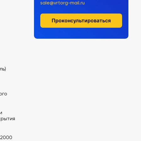
sale@vrtorg-mail.ru
Проконсультироваться
ль)
ого
и
крытия
 2000