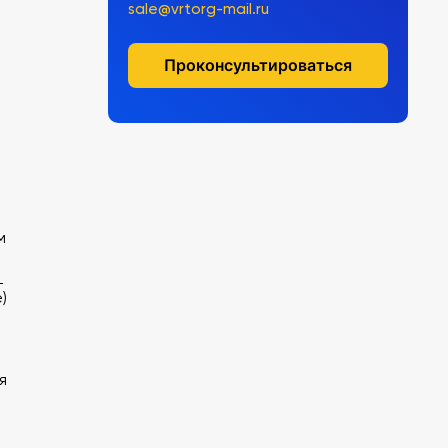
sale@vrtorg-mail.ru
Проконсультироваться
м
L
)
я