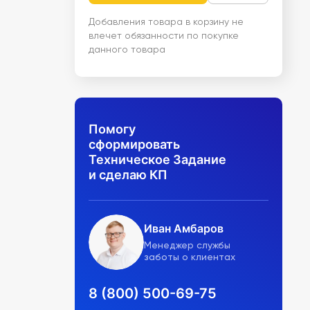
Добавления товара в корзину не
влечет обязанности по покупке
данного товара
Помогу
сформировать
Техническое Задание
и сделаю КП
Иван Амбаров
Менеджер службы
заботы о клиентах
8 (800) 500-69-75