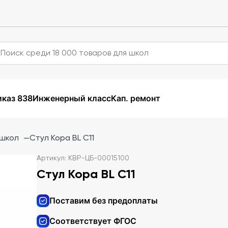
каз 838
Инженерный класс
Кап. ремонт
 школ
—
Стул Кора BL С11
Артикул: КВР-ЦБ-00015100
Стул Кора BL С11
Поставим без предоплаты
Соответствует ФГОС