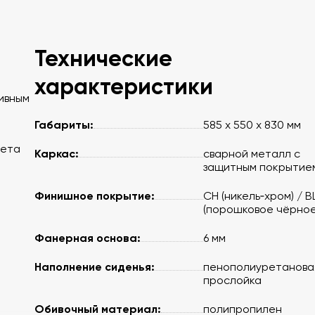
Технические
характеристики
ивным
Габариты:
585 х 550 х 830 мм
вета
Каркас:
сварной металл с
защитным покрытие
Финишное покрытие:
CH (никель‑хром) / B
(порошковое чёрное
Фанерная основа:
6 мм
Наполнение сиденья:
пенополиуретанова
прослойка
Обивочный материал:
полипропилен