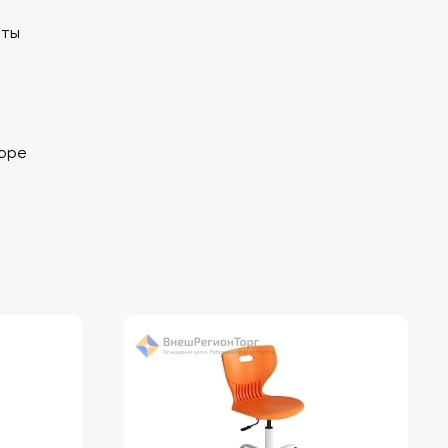
нты
боре