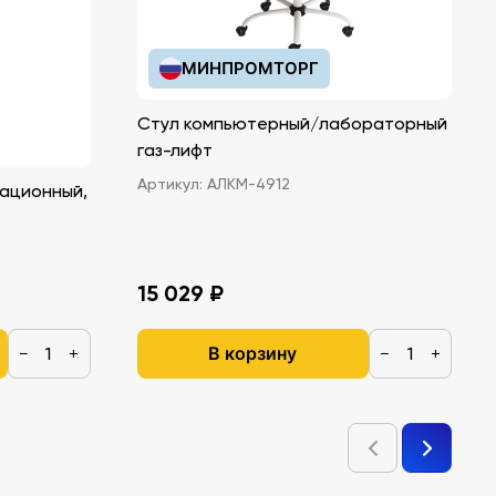
МИНПРОМТОРГ
Стул компьютерный/лабораторный
газ-лифт
Артикул:
АЛКМ-4912
ационный,
15 029 ₽
В корзину
−
+
−
+