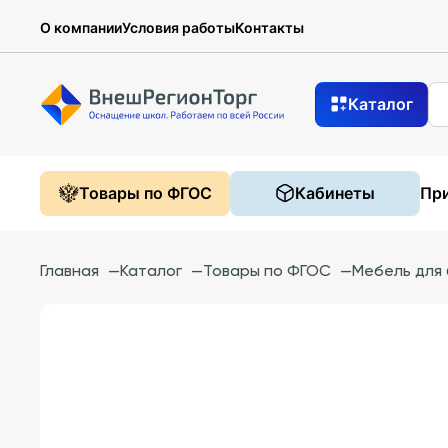
О компании
Условия работы
Контакты
Каталог
Товары по ФГОС
Кабинеты
При
Главная
—
Каталог
—
Товары по ФГОС
—
Мебель для