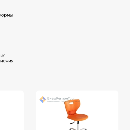
формы
мия
анения