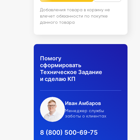
Добавления товара в корзину не
влечет обязанности по покупке
данного товара
Помогу
сформировать
Техническое Задание
и сделаю КП
Иван Амбаров
Менеджер службы
заботы о клиентах
8 (800) 500-69-75