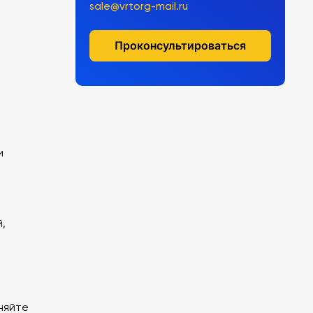
sale@vrtorg-mail.ru
Проконсультироваться
и
,
няйте