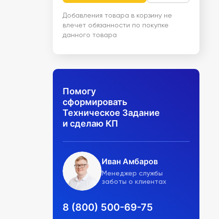
Добавления товара в корзину не
влечет обязанности по покупке
данного товара
Помогу
сформировать
Техническое Задание
и сделаю КП
Иван Амбаров
Менеджер службы
заботы о клиентах
8 (800) 500-69-75