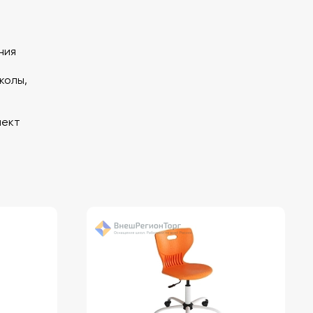
ния
колы,
лект