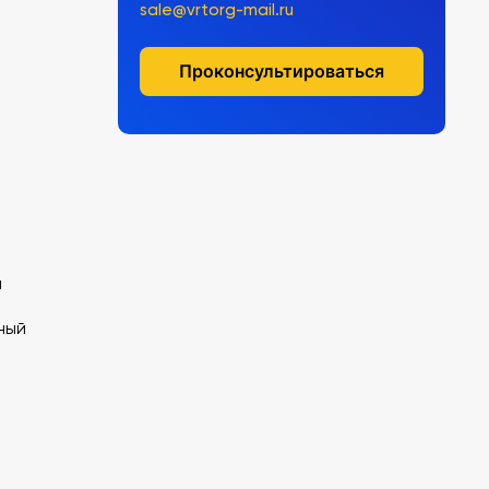
sale@vrtorg-mail.ru
Проконсультироваться
й
ный