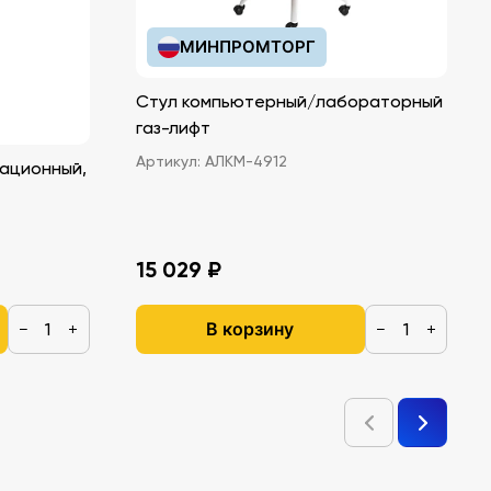
МИНПРОМТОРГ
Стул компьютерный/лабораторный
газ-лифт
Артикул:
АЛКМ-4912
ационный,
15 029 ₽
В корзину
−
+
−
+