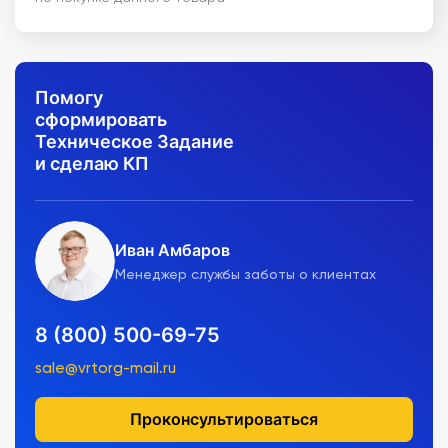
Помогу
сформировать
Техническое Задание
и сделаю КП
Иван Амбаров
Менеджер службы заботы о клиентах
8 (800) 500-69-75
sale@vrtorg-mail.ru
Проконсультироваться