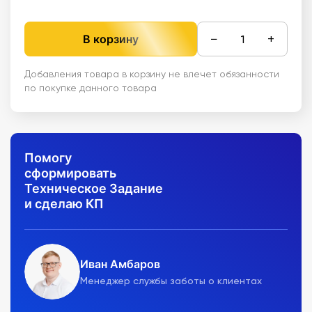
−
+
В корзину
Добавления товара в корзину не влечет обязанности
по покупке данного товара
Помогу
сформировать
Техническое Задание
и сделаю КП
Иван Амбаров
Менеджер службы заботы о клиентах