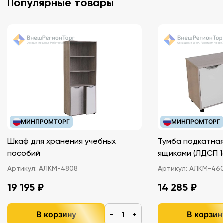
Популярные товары
МИНПРОМТОРГ
МИНПРОМТОРГ
Шкаф для хранения учебных
Тумба подкатная
пособий
ящиками (ЛДС
Артикул:
АЛКМ-4808
Артикул:
АЛКМ-46
19 195 ₽
14 285 ₽
В корзину
В корзин
−
+