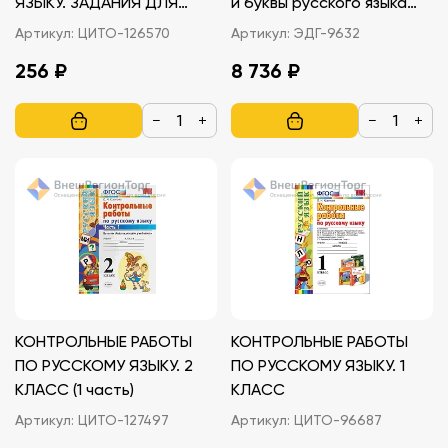
ЯЗЫКУ. ЗАДАНИЯ ДЛЯ
и буквы русского языка
ПОВТОРЕНИЯ И
(лам.)
Артикул:
ЦИТО-126570
Артикул:
ЭДГ-9632
ЗАКРЕПЛЕНИЯ. 1 КЛАСС.
256 ₽
8 736 ₽
ФГОС.
−
+
−
+
КОНТРОЛЬНЫЕ РАБОТЫ
КОНТРОЛЬНЫЕ РАБОТЫ
ПО РУССКОМУ ЯЗЫКУ. 2
ПО РУССКОМУ ЯЗЫКУ. 1
КЛАСС (1 часть)
КЛАСС
Артикул:
ЦИТО-127497
Артикул:
ЦИТО-96687