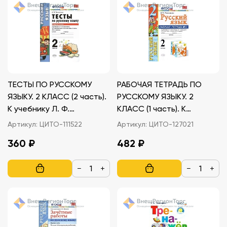
ТЕСТЫ ПО РУССКОМУ
РАБОЧАЯ ТЕТРАДЬ ПО
ЯЗЫКУ. 2 КЛАСС (2 часть).
РУССКОМУ ЯЗЫКУ. 2
К учебнику Л. Ф.
КЛАСС (1 часть). К
Климановой, С. Г.
учебнику В.П. Канакиной,
Артикул:
ЦИТО-111522
Артикул:
ЦИТО-127021
Макеевой
В.Г. Горецкого
360 ₽
482 ₽
−
+
−
+