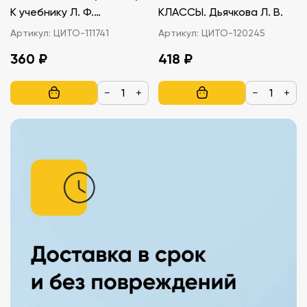
К учебнику Л. Ф.
КЛАССЫ. Дьячкова Л. В.
Климановой, С. Г.
Артикул:
ЦИТО-111741
Артикул:
ЦИТО-120245
Макеевой
360 ₽
418 ₽
−
+
−
+