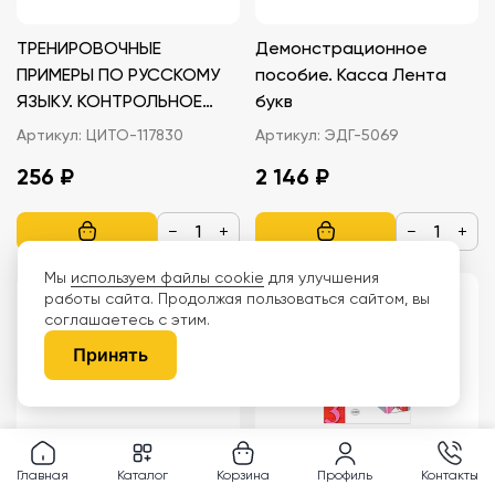
ТРЕНИРОВОЧНЫЕ
Демонстрационное
ПРИМЕРЫ ПО РУССКОМУ
пособие. Касса Лента
ЯЗЫКУ. КОНТРОЛЬНОЕ
букв
СПИСЫВАНИЕ. 4 КЛАСС.
Артикул:
ЦИТО-117830
Артикул:
ЭДГ-5069
ФГОС.
256 ₽
2 146 ₽
−
+
−
+
Мы
используем файлы cookie
для улучшения
работы сайта. Продолжая пользоваться сайтом, вы
соглашаетесь с этим.
Принять
Комплект таблиц.
ТЕСТЫ ПО РУССКОМУ
Главная
Каталог
Корзина
Профиль
Контакты