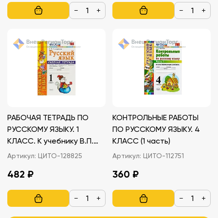
−
+
−
+
РАБОЧАЯ ТЕТРАДЬ ПО
КОНТРОЛЬНЫЕ РАБОТЫ
РУССКОМУ ЯЗЫКУ. 1
ПО РУССКОМУ ЯЗЫКУ. 4
КЛАСС. К учебнику В.П.
КЛАСС (1 часть)
Канакиной, В.Г. Горецкого
Артикул:
ЦИТО-128825
Артикул:
ЦИТО-112751
482 ₽
360 ₽
−
+
−
+