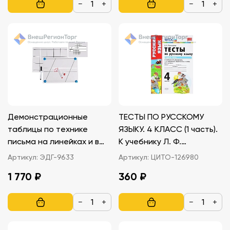
−
+
−
+
Демонстрационные
ТЕСТЫ ПО РУССКОМУ
таблицы по технике
ЯЗЫКУ. 4 КЛАСС (1 часть).
письма на линейках и в
К учебнику Л. Ф.
клетках
Климановой, С. Г.
Артикул:
ЭДГ-9633
Артикул:
ЦИТО-126980
Макеевой
1 770 ₽
360 ₽
−
+
−
+