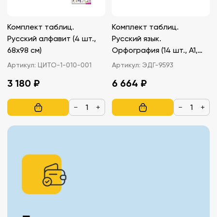
Комплект таблиц.
Комплект таблиц.
Русский алфавит (4 шт.,
Русский язык.
68х98 см)
Орфография (14 шт., А1,
лам.)
Артикул:
ЦИТО-1-010-001
Артикул:
ЭДГ-9593
3 180 ₽
6 664 ₽
−
+
−
+