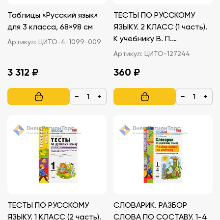
Таблицы «Русский язык»
ТЕСТЫ ПО РУССКОМУ
для 3 класса, 68×98 см
ЯЗЫКУ. 2 КЛАСС (1 часть).
К учебнику В. П.
Артикул:
ЦИТО-4-1099-009
Канакиной, В. Г. Горецкого
Артикул:
ЦИТО-127244
3 312 ₽
360 ₽
−
+
−
+
ТЕСТЫ ПО РУССКОМУ
СЛОВАРИК. РАЗБОР
ЯЗЫКУ. 1 КЛАСС (2 часть).
СЛОВА ПО СОСТАВУ. 1-4