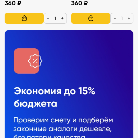
360 ₽
360 ₽
−
+
−
+