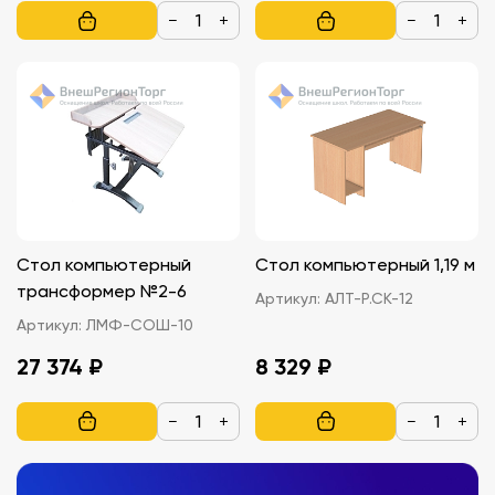
−
+
−
+
Стол компьютерный
Стол компьютерный 1,19 м
трансформер №2-6
Артикул:
АЛТ-Р.СК-12
Артикул:
ЛМФ-СОШ-10
27 374 ₽
8 329 ₽
−
+
−
+