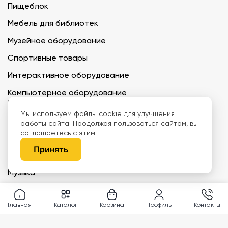
Пищеблок
Мебель для библиотек
Музейное оборудование
Спортивные товары
Интерактивное оборудование
Компьютерное оборудование
Кабинеты
Мы
используем файлы cookie
для улучшения
Психолог
работы сайта. Продолжая пользоваться сайтом, вы
соглашаетесь с этим.
Химия
Принять
География
Музыка
ИЗО
Главная
Каталог
Корзина
Профиль
Контакты
Медкабинет
Биология и экология