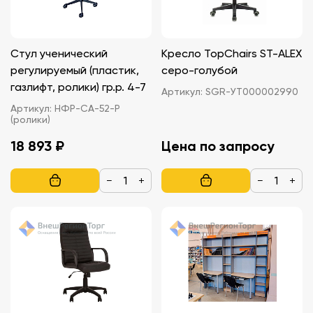
Стул ученический
Кресло TopChairs ST-ALEX
регулируемый (пластик,
серо-голубой
газлифт, ролики) гр.р. 4-7
Артикул:
SGR-УТ000002990
Артикул:
НФР-СА-52-Р
(ролики)
18 893 ₽
Цена по запросу
−
+
−
+