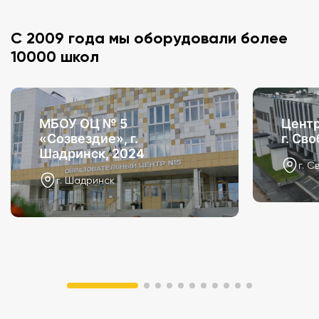
С 2009 года мы оборудовали более
10000 школ
МБОУ ОЦ № 5
Центр
«Созвездие», г.
г. Св
Шадринск, 2024
г. С
г. Шадринск