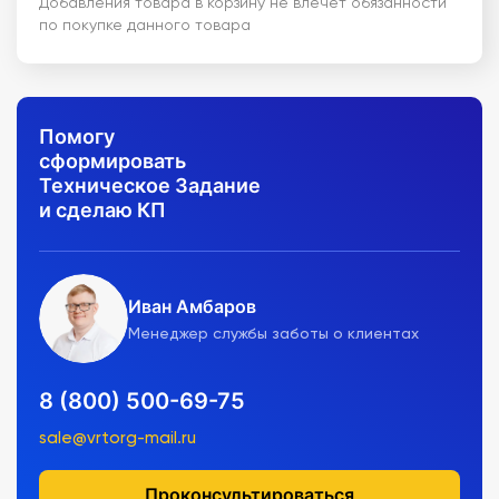
Добавления товара в корзину не влечет обязанности
по покупке данного товара
Помогу
сформировать
Техническое Задание
и сделаю КП
Иван Амбаров
Менеджер службы заботы о клиентах
8 (800) 500-69-75
sale@vrtorg-mail.ru
Проконсультироваться