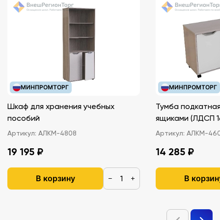
МИНПРОМТОРГ
МИНПРОМТОРГ
Шкаф для хранения учебных
Тумба подкатная
пособий
ящиками (ЛДС
Артикул:
АЛКМ-4808
Артикул:
АЛКМ-46
19 195 ₽
14 285 ₽
В корзину
В корзин
−
+