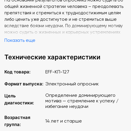
общей жизненной стратегии человека – преодолевать
препятствия и стремиться к труднодостижимым целям
либо ценить уже достигнутое и не стремиться выше
вследствие боязни неудачи. По доминирующему мотиву
можно судить о жизненных и карьерных устремлениях
человека, прогнозировать его реакции и поведение в
Показать еще
тех или иных ситуациях.
Технические характеристики
Широко применяется в психологических службах
образовательных учреждений, психологическом
консультировании.
Код товара:
EFF-КП-127
Возраст: 14+
Формат выпуска:
Электронный опросник
Количество вопросов: 32.
Определение доминирующего
Цель
Время прохождения теста: 7 - 10 минут.
мотива — стремление к успеху /
диагностики:
Версия: электронная.
избегание неудачи
Возрастная
14 лет и старше
группа: