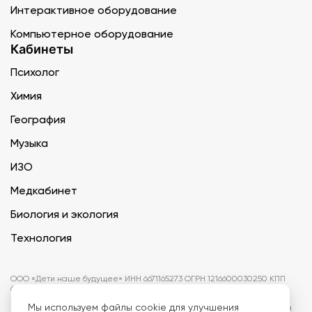
Интерактивное оборудование
Компьютерное оборудование
Кабинеты
Психолог
Химия
География
Музыка
ИЗО
Медкабинет
Биология и экология
Технология
ООО «Дети наше будущее» ИНН 6671165273 ОГРН 1216600030250 КПП
667101001 БИК 046577674
Мы
используем файлы cookie
для улучшения
Информация на сайте не является публичной офертой. Изображения