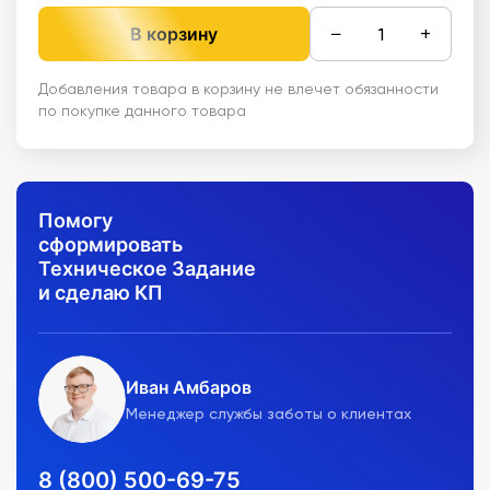
−
+
В корзину
Добавления товара в корзину не влечет обязанности
по покупке данного товара
Помогу
сформировать
Техническое Задание
и сделаю КП
Иван Амбаров
Менеджер службы заботы о клиентах
8 (800) 500-69-75