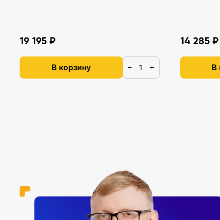
19 195 ₽
14 285 ₽
В корзину
В
−
+