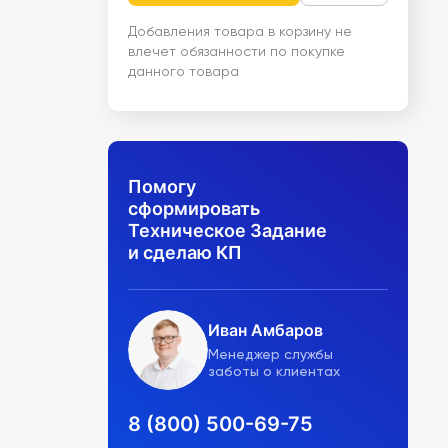
Добавления товара в корзину не
влечет обязанности по покупке
данного товара
Помогу
сформировать
Техническое Задание
и сделаю КП
Иван Амбаров
Менеджер службы
заботы о клиентах
8 (800) 500-69-75