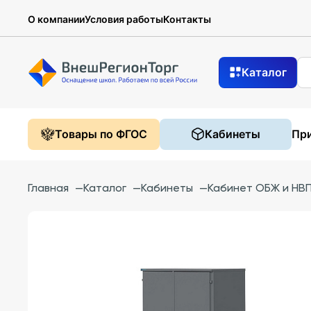
О компании
Условия работы
Контакты
Каталог
Товары по ФГОС
Кабинеты
При
Главная
—
Каталог
—
Кабинеты
—
Кабинет ОБЖ и НВП