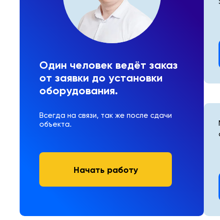
Один человек ведёт заказ
от заявки до установки
оборудования.
Всегда на связи, так же после сдачи
объекта.
Начать работу