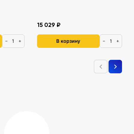
15 029 ₽
В корзину
−
+
−
+