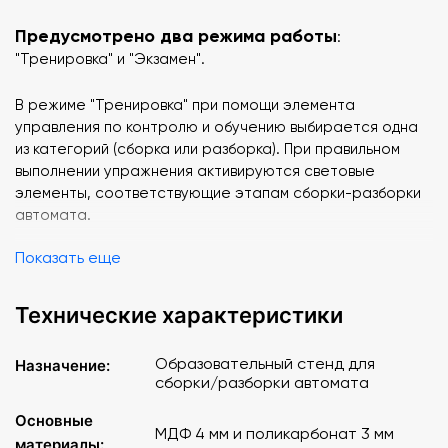
Предусмотрено два режима работы
:
"Тренировка" и "Экзамен".
В режиме "Тренировка" при помощи элемента
управления по контролю и обучению выбирается одна
из категорий (сборка или разборка). При правильном
выполнении упражнения активируются световые
элементы, соответствующие этапам сборки-разборки
автомата.
Показать еще
В режим "Экзамен" при помощи элемента управления
выбирается необходимая для проверки категория
(сборка или разборка), и экзаменационный таймер
Технические характеристики
начинает отсчет времени. При соблюдении порядка
сборки-разборки автомата после касания элемента
Образовательный стенд для
Назначение:
управления активируется выбранный световой элемент,
сборки/разборки автомата
соответствующий определенному этапу сборки-
разборки автомата. При нарушении порядка сборки-
Основные
МДФ 4 мм и поликарбонат 3 мм
разборки автомата активируется световой элемент
материалы: