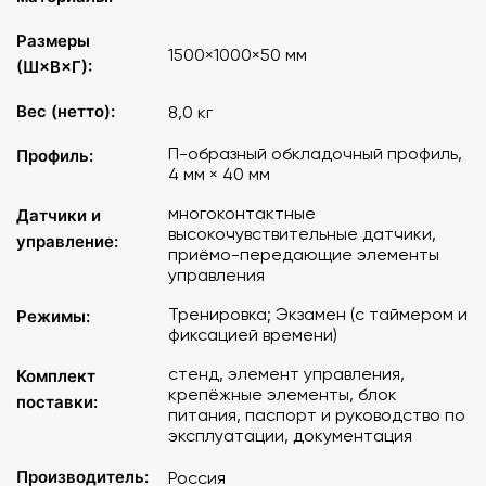
"ошибка", сопровождающийся звуковым сигналом. По
окончании экзаменационного цикла на таймере
Размеры
1500×1000×50 мм
фиксируется затраченное время.
(Ш×В×Г):
Комплектация
Вес (нетто):
8,0 кг
П-образный обкладочный профиль,
Профиль:
Стенд-тренажер
4 мм × 40 мм
Элемент управления
Крепежные элементы
многоконтактные
Датчики и
Блок питания
высокочувствительные датчики,
управление:
приёмо-передающие элементы
Страна производитель Россия
управления
Документация
Паспорт изделия
Тренировка; Экзамен (с таймером и
Режимы:
Руководство по эксплуатации
фиксацией времени)
стенд, элемент управления,
Основные характеристики
Комплект
:
крепёжные элементы, блок
поставки:
питания, паспорт и руководство по
Материал Основа: поликарбонат 3 мм, МДФ 4 мм
эксплуатации, документация
Профиль: П-образный обкладочный профиль толщиной 4
мм, шириной 40 мм
Производитель:
Россия