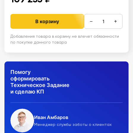
−
+
В корзину
Добавления товара в корзину не влечет обязанности
по покупке данного товара
Помогу
сформировать
Техническое Задание
и сделаю КП
Иван Амбаров
Менеджер службы заботы о клиентах