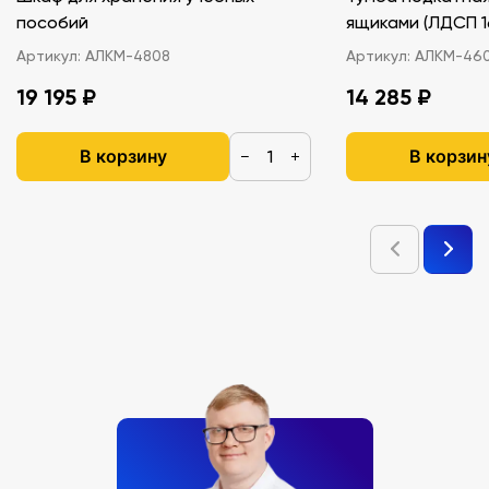
пособий
ящиками (ЛДС
Артикул:
АЛКМ-4808
Артикул:
АЛКМ-46
19 195 ₽
14 285 ₽
В корзину
В корзин
−
+