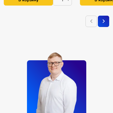
Тренажер-манекен – 1 шт. В том числе:
— санитарные салфетки для проведения
искусственной вентиляции легких (1 комплект)
— сменная имитация легких
— сменная пружина
— пенополиэтиленовый коврик
— военная форма
— поясной ремень
— иммобилизационная шина
— эластичный бинт