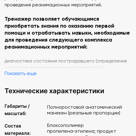
проведения реанимационных мероприятий.
Тренажер позволяет обучающимся
приобретать знания по оказанию первой
помощи и отрабатывать навыки, необходимые
для проведения следующего комплекса
реанимационных мероприятий:
диагностика состояния пострадавшего (определение
состояния зрачков задается инструктором)
Показать еще
подготовка пострадавшего к проведению
реанимационных мероприятий (с приданием голове
правильного положения)
Технические характеристики
транспортировка пострадавшего
выполнение компрессии (надавливания) грудной клетки
Габариты /
Полноростовой анатомический
выполнение искусственного дыхания легких способами
манекен (реальные пропорции)
масштаб:
«изо рта в рот» и «изо рта в нос»
наложение давящих повязок, жгутов при кровотечениях
Блоксополимер
Состав
изменение ригидности грудной клетки (детская/
пропилена‑этилена; продукт
материала:
взрослая) с помощью замены пружин