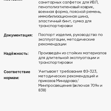
санитарных салфеток для ИВЛ,
действиях.
пенополиэтиленовый коврик,
Долгий срок службы благодаря применению
военная форма, поясной ремень,
современных и качественных материалов, что также
иммобилизационная шина,
обеспечивает устойчивость тренажера к негативному
эластичный бинт, сумка для
транспортировки
влиянию внешней среды во время транспортировки и
хранения.
Паспорт изделия, руководство по
Документация:
Практические занятия без риска для
эксплуатации, методические
здоровья обучающихся благодаря учету всех норм
рекомендации
безопасности при разработке манекена.
Произведён из стойких материалов
Современный и привлекательный внешний вид манекена,
Надёжность:
для длительной эксплуатации и
повышающий интерес к занятиям и способствующий
транспортировки
лучшему усвоению материала, обеспечивается в
течение длительного времени благодаря
Учитывает требования ФЗ‑323,
Соответствие
использованию практичного немаркого камуфляжа.
методических рекомендаций и
нормам:
Собственное производство полного цикла с
приказов Минздрава/
Минпросвещения (включая 709н и
применением отечественных компонентов.
838)
Соответствует Федеральному закону № 323-ФЗ «Об
основах охраны здоровья граждан в Российской
Федерации»; Положению об аккредитации
специалистов, утвержденным приказом Минздрава