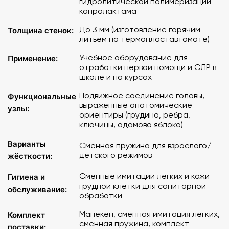
гидролитической полимеризации
возможность наложения шины при переломах
капролактама
До 3 мм (изготовление горячим
Толщина стенок:
В гигиенических целях при выполнении манипуляций на
литьём на термопластавтомате)
тренажере предусмотрена возможность смены
имитации легких и имитации кожи грудной клетки.
Учебное оборудование для
Применение:
Предусмотрено два режима работы с тренажером-
отработки первой помощи и СЛР в
школе и на курсах
манекеном — взрослый и детский, которые позволяют
отрабатывать навыки реанимационных мероприятий у
Подвижное соединение головы,
Функциональные
взрослых и детей соответственно.
выраженные анатомические
узлы:
ориентиры (грудина, ребра,
Преимущества
:
ключицы, адамово яблоко)
Варианты
Сменная пружина для взрослого/
Возможность отрабатывать самые различные
детского режимов
жёсткости:
приемы сердечно-легочной реанимации делает
тренажер универсальным инструментом для обучения.
Сменные имитации лёгких и кожи
Гигиена и
Эффективное обучение наложению шин при переломах,
грудной клетки для санитарной
обслуживание:
жгутов при кровотечении, бинтовых повязок.
обработки
Реалистичная симуляция различных сценариев оказания
Манекен, сменная имитация лёгких,
первой помощи помогает учащимся развивать
Комплект
сменная пружина, комплект
практические навыки и обретать уверенность в своих
поставки: