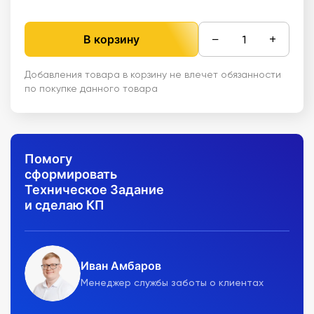
−
+
В корзину
Добавления товара в корзину не влечет обязанности
по покупке данного товара
Помогу
сформировать
Техническое Задание
и сделаю КП
Иван Амбаров
Менеджер службы заботы о клиентах