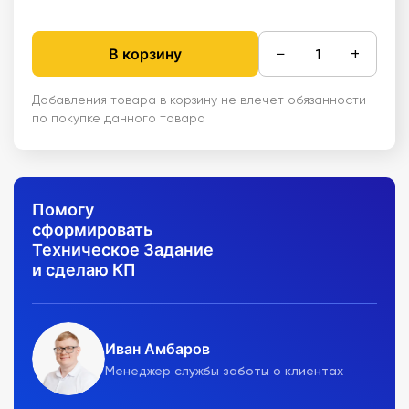
−
+
В корзину
Добавления товара в корзину не влечет обязанности
по покупке данного товара
Помогу
сформировать
Техническое Задание
и сделаю КП
Иван Амбаров
Менеджер службы заботы о клиентах