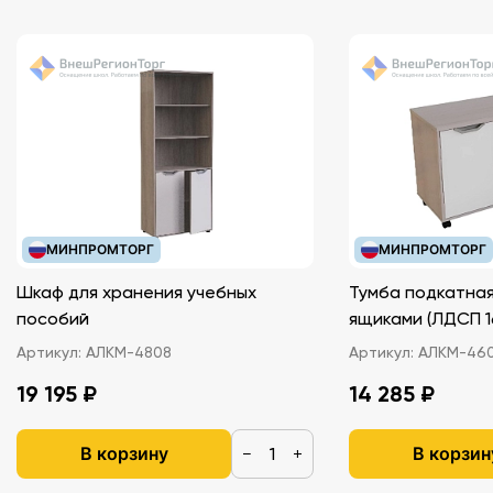
МИНПРОМТОРГ
МИНПРОМТОРГ
Шкаф для хранения учебных
Тумба подкатная
пособий
ящиками (ЛДС
Артикул:
АЛКМ-4808
Артикул:
АЛКМ-46
19 195 ₽
14 285 ₽
В корзину
В корзин
−
+