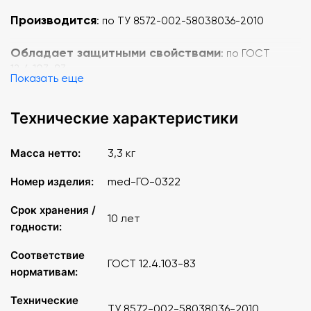
Производится
: по ТУ 8572-002-58038036-2010
Обладает защитными свойствами
: по ГОСТ
12.4.103-83
Показать еще
Температурные диапазоны использования
: от –
Технические характеристики
40 до +40 С
Масса нетто:
3,3 кг
Номер изделия:
med-ГО-0322
Срок хранения /
10 лет
годности:
Соответствие
ГОСТ 12.4.103-83
нормативам:
Технические
ТУ 8572-002-58038036-2010