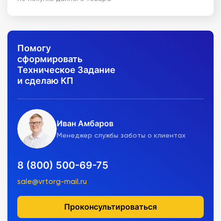
Помогу
сформировать
Техническое Задание
и сделаю КП
Иван Амбаров
Менеджер службы заботы о клиентах
8 (800) 500-69-75
sale@vrtorg-mail.ru
Проконсультироваться