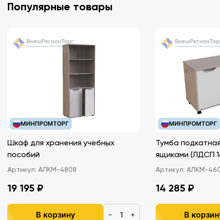
Популярные товары
МИНПРОМТОРГ
МИНПРОМТОРГ
Шкаф для хранения учебных
Тумба подкатная
пособий
ящиками (ЛДС
Артикул:
АЛКМ-4808
Артикул:
АЛКМ-46
19 195 ₽
14 285 ₽
В корзину
В корзин
−
+