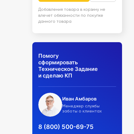
Добавления товара в корзину не
влечет обязанности по покупке
данного товара
Помогу
сформировать
Техническое Задание
и сделаю КП
Иван Амбаров
Менеджер службы
заботы о клиентах
8 (800) 500-69-75