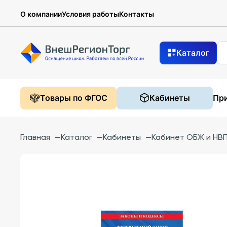
О компании
Условия работы
Контакты
Каталог
Товары по ФГОС
Кабинеты
При
Главная
—
Каталог
—
Кабинеты
—
Кабинет ОБЖ и НВП