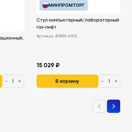
МИНПРОМТОРГ
Стул компьютерный/лабораторный
газ-лифт
Артикул:
АЛКМ-4912
ационный,
15 029 ₽
В корзину
−
+
−
+