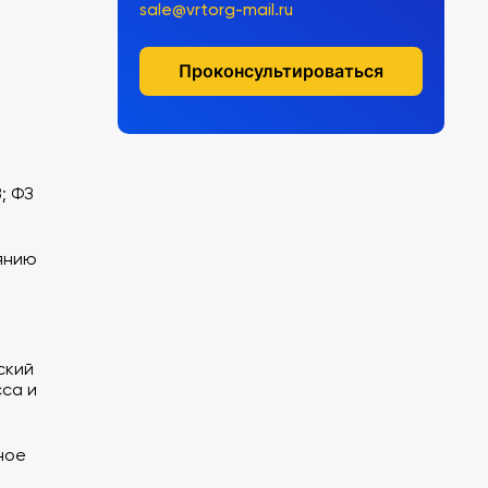
sale@vrtorg-mail.ru
Проконсультироваться
; ФЗ
янию
ский
сса и
ное