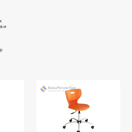
х
в и
р