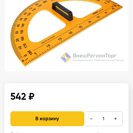
542 ₽
−
+
В корзину