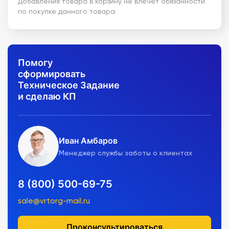
Добавления товара в корзину не влечет обязанности
по покупке данного товара
Помогу
сформировать
Техническое Задание
и сделаю КП
Иван Амбаров
Менеджер службы заботы о клиентах
8 (800) 500-69-75
sale@vrtorg-mail.ru
Проконсультироваться