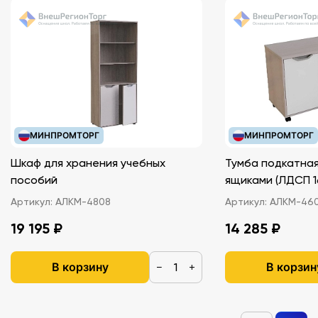
МИНПРОМТОРГ
МИНПРОМТОРГ
Шкаф для хранения учебных
Тумба подкатная
пособий
ящиками (ЛДС
Артикул:
АЛКМ-4808
Артикул:
АЛКМ-46
19 195 ₽
14 285 ₽
В корзину
В корзин
−
+