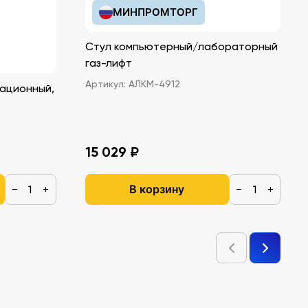
МИНПРОМТОРГ
Стул компьютерный/лабораторный
газ-лифт
Артикул:
АЛКМ-4912
ационный,
15 029 ₽
В корзину
−
+
−
+