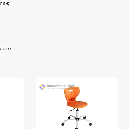
лен;
о
порте