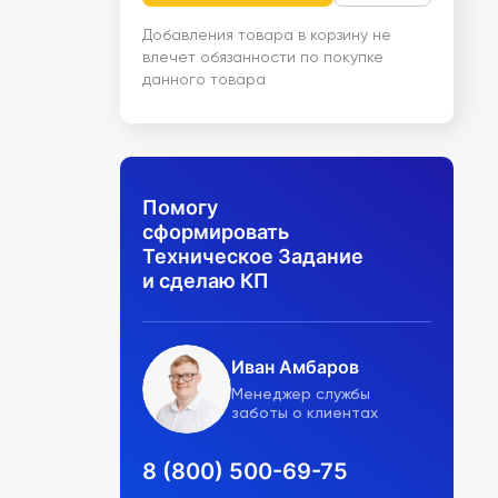
Добавления товара в корзину не
влечет обязанности по покупке
данного товара
Помогу
сформировать
Техническое Задание
и сделаю КП
Иван Амбаров
Менеджер службы
заботы о клиентах
8 (800) 500-69-75