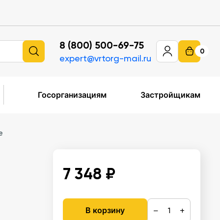
8 (800) 500-69-75
0
expert@vrtorg-mail.ru
Госорганизациям
Застройщикам
е
7 348 ₽
−
+
В корзину