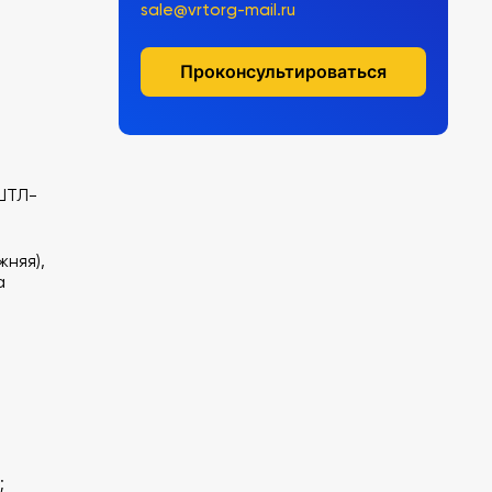
sale@vrtorg-mail.ru
Проконсультироваться
ШТЛ-
жняя),
а
;