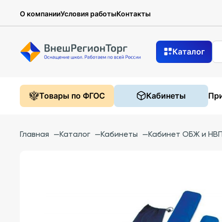
О компании
Условия работы
Контакты
Каталог
Товары по ФГОС
Кабинеты
При
Главная
—
Каталог
—
Кабинеты
—
Кабинет ОБЖ и НВП