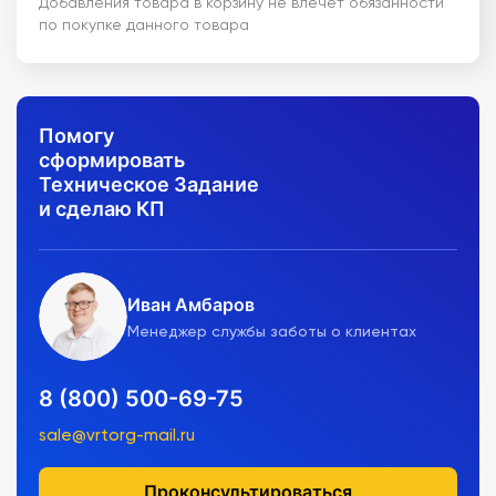
Добавления товара в корзину не влечет обязанности
по покупке данного товара
Помогу
сформировать
Техническое Задание
и сделаю КП
Иван Амбаров
Менеджер службы заботы о клиентах
8 (800) 500-69-75
sale@vrtorg-mail.ru
Проконсультироваться