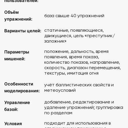
пользователей:
- имитация дальности стрельбы 20-600 м в небольшом
помещении
Объём
база свыше 40 упражнений
- учет баллистических и конструктивных характеристик
упражнений:
оружия
- учет метеорологических условий стрельбы
статичные, появляющиеся,
Варианты целей:
- учебно-методический курс из более 40 упражнений
движущиеся, цель «преступник/
заложник»
- редактирование и создание упражнений любой
степени сложности
положение, дальность, время
Параметры
появления, время показа,
мишеней:
Программа делает стрелковую тренировку наглядной,
количество показов, направление,
понятной, интересной и результативной.
скорость, диапазон перемещения,
текстуры, имитация огня
Особенности
учёт баллистических свойств и
метеоусловий
моделирования:
добавление, редактирование и
Управление
удаление упражнений; группировка
базой:
по разделам
подходит для использования в
Условия