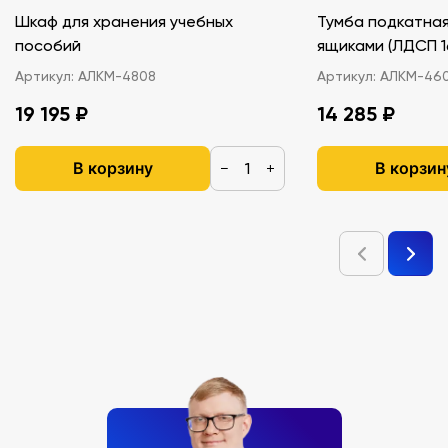
Шкаф для хранения учебных
Тумба подкатная
пособий
ящиками (ЛДС
Артикул:
АЛКМ-4808
Артикул:
АЛКМ-46
19 195 ₽
14 285 ₽
В корзину
В корзин
−
+