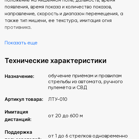
появления, время показа и количество показов,
направление, скорость и диапазон перемещения, а
также тип мишени, ее текстура, имитация огня
противника.
В базу могут быть добавлены новые упражнения,
Показать еще
отредактированы или удалены имеющиеся. Для
удобства работы упражнения в базе сгруппированы по
Технические характеристики
разделам.
Программа позволяет:
обучение приёмам и правилам
Назначение:
стрельбы из автомата, ручного
- обучить первоначальным навыкам стрельбы
пулемёта и СВД
- обучить профессиональным приемам владения
оружием
Артикул товара:
ЛТУ-010
- своевременно выявить ошибки и предотвратить их
закрепление
Имитация
от 20 до 600 м
- проводить зачетные стрельбы и соревнования
дистанций:
Достоинства:
Поддержка
от 1 до 6 стрелков одновременно
- обучение одновременно до 6 стрелков