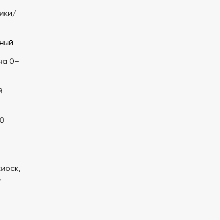
ики/
ный
на 0–
й
0
иоск,
,