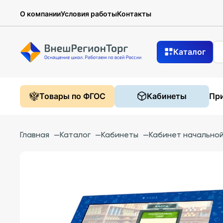
О компании
Условия работы
Контакты
Каталог
Товары по ФГОС
Кабинеты
При
Главная
—
Каталог
—
Кабинеты
—
Кабинет начально