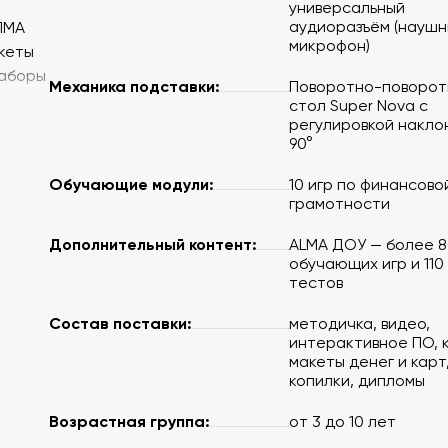
универсальный
аудиоразъём (наушн
ЛМА
микрофон)
акеты
наборы
Механика подставки:
Поворотно-поворот
стол Super Nova с
регулировкой накло
90°
Обучающие модули:
10 игр по финансово
грамотности
 до 90
Дополнительный контент:
ALMA ДОУ — более 8
обучающих игр и 110
тестов
гб,
B 3.0,
Состав поставки:
методичка, видео,
ый
интерактивное ПО, к
макеты денег и карт
копилки, дипломы
щее
Возрастная группа:
от 3 до 10 лет
енных