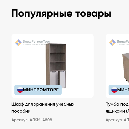
на развитие памяти, внимания, логики, изучение
Популярные товары
счета и английского языка, а также приложения
рисования, раскраски, шахматы и шашки.
Для детей от 3-х до 10 лет.
МИНПРОМТОРГ
МИН
Шкаф для хранения учебных
Тумба под
пособий
ящ
Артикул:
АЛКМ-4808
Артикул:
АЛ