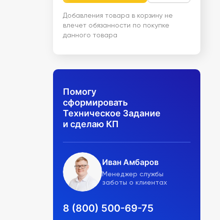
Добавления товара в корзину не
влечет обязанности по покупке
данного товара
Помогу
сформировать
Техническое Задание
и сделаю КП
Иван Амбаров
Менеджер службы
заботы о клиентах
8 (800) 500-69-75