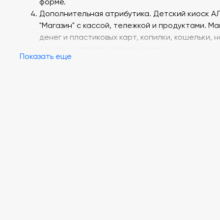
форме.
Дополнительная атрибутика. Детский киоск А
"Магазин" с кассой, тележкой и продуктами. М
денег и пластиковых карт, копилки, кошельки, 
для игры в группе на тему уроков.
Показать еще
Дипломы о прохождении цикла "Финансовая
грамотность" для всех детей.
Интерактивны поворотный стол Super Nova с
тематическим оформлением корпуса.
Автоматическая регулировка угла наклона от 0
градусов.
Сенсорный экран 43 диагональ. Встроенный
компьютер - на базе процессоров intel, SSD 120 
ОЗУ 4гб, windows 10. Доступные входы - 2 шт. US
универсальный выход на наушники/микрофонн
вход.
АЛМА Дошкольное образование. Уникальное
программное обеспечение для ДОУ, включаю
более 80 обучающих игр и 110 тестов, направл