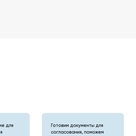
е для
Готовим документы для
я
согласования, поможем