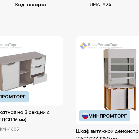
Код товара:
ЛМА-А24
ПРОМТОРГ
катная на 3 секции с
МИНПРОМТОРГ
иками (ЛДСП 16 мм)
КМ-4605
Шкаф вытяжной демонстр
1050*700*2250 мм