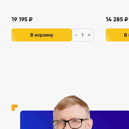
19 195 ₽
14 285 ₽
В корзину
В
−
+