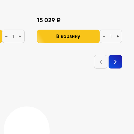
15 029 ₽
В корзину
−
+
−
+