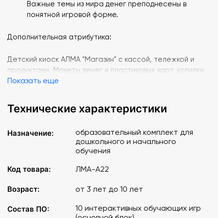
Важные темы из мира денег преподнесены в
понятной игровой форме.
Дополнительная атрибутика:
Детский киоск АЛМА "Магазин" с кассой, тележкой и
продуктами. Макеты денег и пластиковых карт, копилки,
Показать еще
кошельки, наборы для игры в группе на тему уроков.
Дипломы о прохождении цикла "Финансовая
грамотность" для всех детей.
Технические характеристики
Терминал АЛМА "Банк". Интерактивный терминал
банкомата с диагональю экрана 25 дюймов, поддержкой
образовательный комплект для
Назначение:
одновременной работы до 4 детей, прочным корпусом и
дошкольного и начального
экраном, тематическим оформлением в виде банкомата.
обучения
АЛМА Дошкольное образование. Уникальное
программное обеспечение для ДОУ, включающее
Код товара:
ЛМА-А22
более 80 обучающих игр и 110 тестов, направленных на
развитие памяти, внимания, логики, изучение счета и
Возраст:
от 3 лет до 10 лет
английского языка, а также приложения рисования,
10 интерактивных обучающих игр
Состав ПО:
раскраски, шахматы и шашки.
(основной блок)