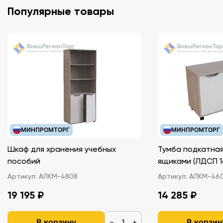
Популярные товары
МИНПРОМТОРГ
МИНПРОМТОРГ
Шкаф для хранения учебных
Тумба подкатная
пособий
ящиками (ЛДС
Артикул:
АЛКМ-4808
Артикул:
АЛКМ-46
19 195 ₽
14 285 ₽
В корзину
В корзин
−
+