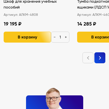
Шкаф для хранения учебных
Тумба подкатная
пособий
ящиками (ЛДС
Артикул:
АЛКМ-4808
Артикул:
АЛКМ-46
19 195 ₽
14 285 ₽
В корзину
В корзин
−
+