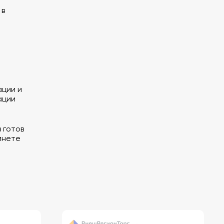
 в
ции и
ации
 готов
инете