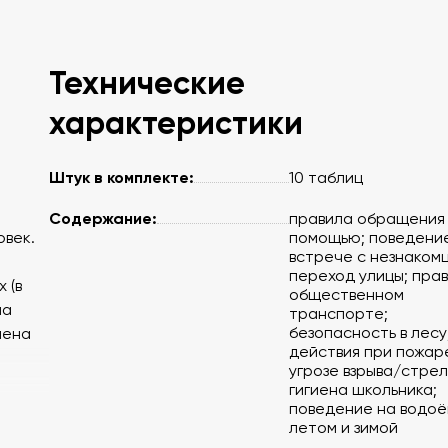
Технические
характеристики
Штук в комплекте:
10 таблиц
Содержание:
правила обращения 
овек.
помощью; поведени
встрече с незнаком
переход улицы; прав
 (в
общественном
ла
транспорте;
безопасность в лесу
иена
действия при пожаре
угрозе взрыва/стрел
гигиена школьника;
поведение на водо
летом и зимой