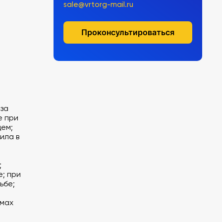
sale@vrtorg-mail.ru
Проконсультироваться
за
е при
цем;
ила в
;
; при
ьбе;
ёмах