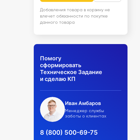
Добавления товара в корзину не
влечет обязанности по покупке
данного товара
Помогу
сформировать
Техническое Задание
и сделаю КП
Иван Амбаров
Менеджер службы
заботы о клиентах
8 (800) 500-69-75