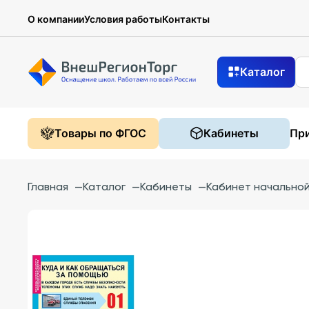
О компании
Условия работы
Контакты
Каталог
Товары по ФГОС
Кабинеты
При
Главная
—
Каталог
—
Кабинеты
—
Кабинет начально