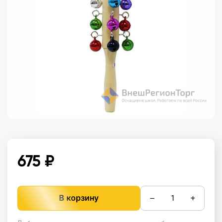
675 ₽
−
+
В корзину