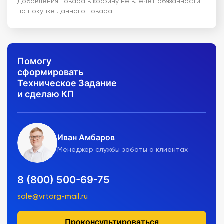
Добавления товара в корзину не влечет обязанности
по покупке данного товара
Помогу
сформировать
Техническое Задание
и сделаю КП
Иван Амбаров
Менеджер службы заботы о клиентах
8 (800) 500-69-75
sale@vrtorg-mail.ru
Проконсультироваться