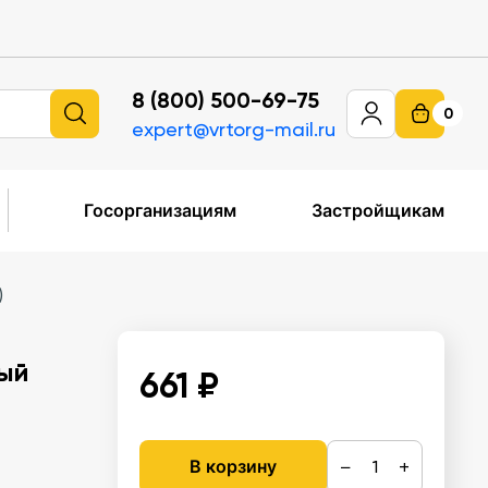
8 (800) 500-69-75
0
expert@vrtorg-mail.ru
Госорганизациям
Застройщикам
)
вый
661 ₽
−
+
В корзину