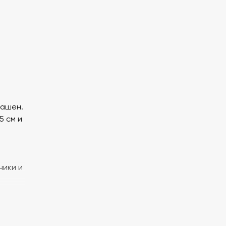
рашен.
5 см и
,
ники и