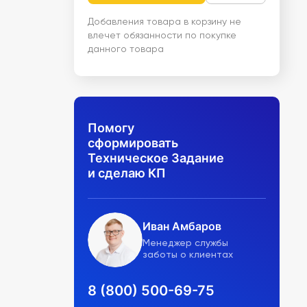
Добавления товара в корзину не
влечет обязанности по покупке
данного товара
Помогу
сформировать
Техническое Задание
и сделаю КП
Иван Амбаров
Менеджер службы
заботы о клиентах
8 (800) 500-69-75