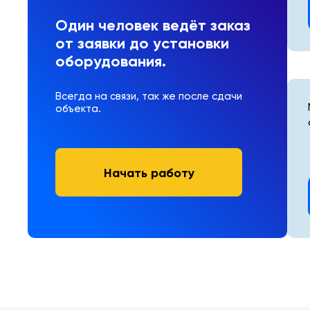
Один человек ведёт заказ
от заявки до установки
оборудования.
Всегда на связи, так же после сдачи
объекта.
Начать работу