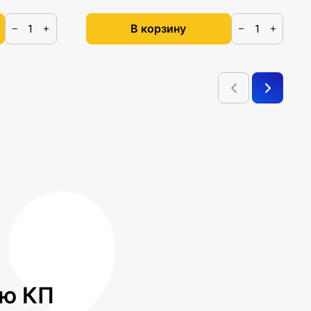
В корзину
−
+
−
+
лю КП