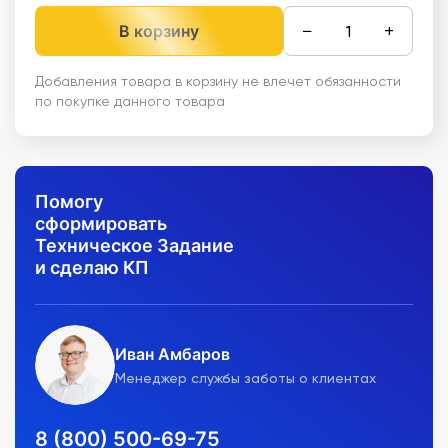
−
+
В корзину
Добавления товара в корзину не влечет обязанности
по покупке данного товара
Помогу
сформировать
Техническое Задание
и сделаю КП
Иван Амбаров
Менеджер службы заботы о клиентах
8 (800) 500-69-75