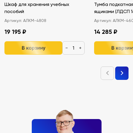
Шкаф для хранения учебных
Тумба подкатная
пособий
ящиками (ЛДС
Артикул:
АЛКМ-4808
Артикул:
АЛКМ-46
19 195 ₽
14 285 ₽
В корзину
В корзин
−
+