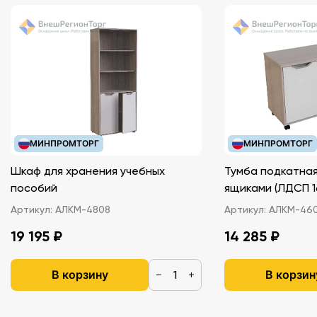
МИНПРОМТОРГ
МИНПРОМТОРГ
Шкаф для хранения учебных
Тумба подкатная
пособий
ящиками (ЛДС
Артикул:
АЛКМ-4808
Артикул:
АЛКМ-46
19 195 ₽
14 285 ₽
В корзину
В корзин
−
+