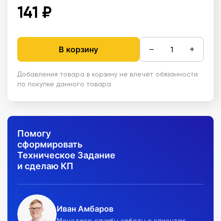
141 ₽
−
+
В корзину
Добавления товара в корзину не влечет обязанности
по покупке данного товара
Помогу
сформировать
Техническое Задание
и сделаю КП
Иван Амбаров
Менеджер службы заботы о клиентах