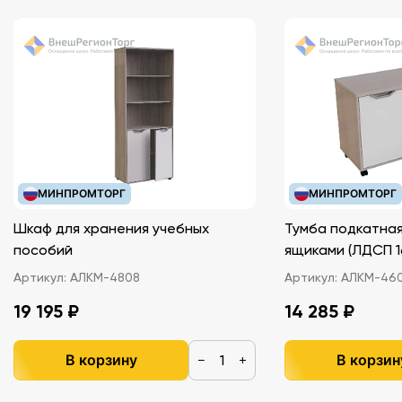
Размеры: 211x139x7 мм.
Тип обложки: обл - мягкий переплет (крепление
скрепкой или клеем).
Иллюстрации: Черно-белые.
МИНПРОМТОРГ
МИНПРОМТОРГ
Шкаф для хранения учебных
Тумба подкатная
пособий
ящиками (ЛДС
Артикул:
АЛКМ-4808
Артикул:
АЛКМ-46
19 195 ₽
14 285 ₽
В корзину
В корзин
−
+