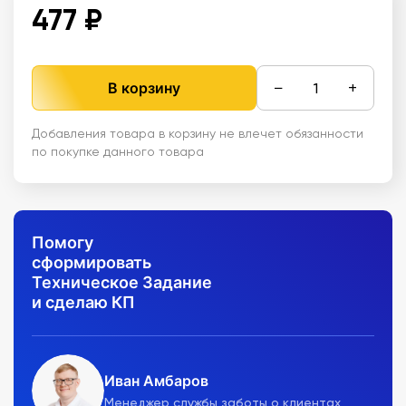
477 ₽
−
+
В корзину
Добавления товара в корзину не влечет обязанности
по покупке данного товара
Помогу
сформировать
Техническое Задание
и сделаю КП
Иван Амбаров
Менеджер службы заботы о клиентах