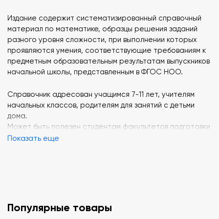
Издание содержит систематизированный справочный
материал по математике, образцы решения заданий
разного уровня сложности, при выполнении которых
проявляются умения, соответствующие требованиям к
предметным образовательным результатам выпускников
начальной школы, представленным в ФГОС НОО.
Справочник адресован учащимся 7-11 лет, учителям
начальных классов, родителям для занятий с детьми
дома.
Может быть полезен студентам факультетов подготовки
учителей начальных классов педагогических
Показать еще
университетов и колледжей при изучении методико-
математических дисциплин и в ходе педагогической
практики. 4-е издание, стереотипное.
Страниц: 128 (Офсет).
Популярные товары
Вес: 136 г.